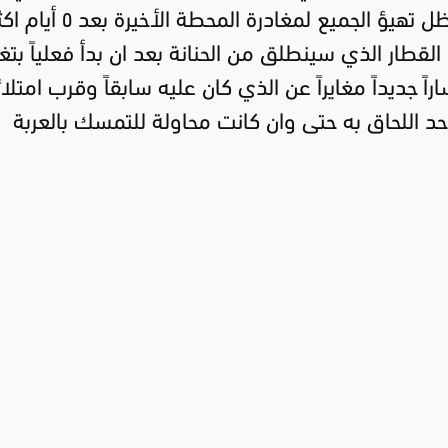
لم تعد هنالك امكانية للانتظار اكثر في ظل تهيؤ الجميع لمغادرة المحطة الأخيرة بع
قطار الذي سينطلق من الحنانة بعد ان بدأ فعلياً بتغي
ً جديداً مغايراً عن الذي كان عليه سابقاً وقرب امتلائ
احد اللحاق به حتى وان كانت محاولة للتمسك بالعربة