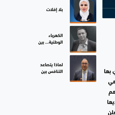
بلا إفلات
الكهرباء
الوطنية… بين
الاسم والواقع
لماذا يتصاعد
 بها
التنافس بين
الولايات المتحدة
هي
وإيران؟ ولماذا
هم
تختار إسرائيل
الصمت؟
يها
لن