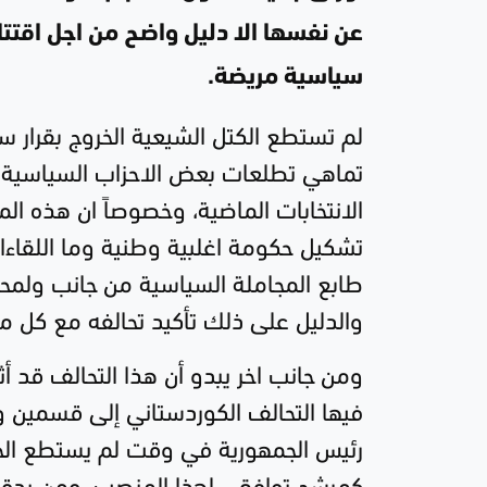
عن نفسها الا دليل واضح من اجل اقت
سياسية مريضة.
لم تستطع الكتل الشيعية الخروج بقرا
تماهي تطلعات بعض الاحزاب السياسية ا
الانتخابات الماضية، وخصوصاً ان هذه ال
تشكيل حكومة اغلبية وطنية وما اللقاءا
طابع المجاملة السياسية من جانب ولمحاو
والدليل على ذلك تأكيد تحالفه مع كل من
‏ومن جانب اخر يبدو أن هذا التحالف قد أث
فيها التحالف الكوردستاني إلى قسمين 
رئيس الجمهورية في وقت لم يستطع الحزب
كمرشح توافقي لهذا المنصب، ومن يدقق 