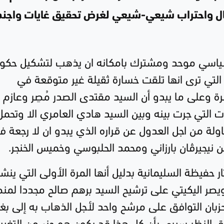
تال واحتراب شيعي-شيعي لغرض تحقيق غايات واجن
ر سياسي موحد ومشترك بامكانه ان يذهب لتشكيل حكو
لتي ترى انها تلقت خسارة ثقيلة غير متوقعة في
مرة وعلى ما يبدو أن السيد مقتدى الصدر مُصِر وعازم 
ت التي جرت بينه وبين السيد هادي العامري الا وتحمل
لة من اجل العدول عن قراره الذي يبدو ان لا رجعة ف
 نيجيرڤان بارزاني ومحمد الحلبوسي وخميس الخنجر.
ار حفيظة السليمانية بدليل أنها المرة الأولى التي ينش
ويصر اليكيتي على ترشيح السيد برهم صالح مجددا لم
ان التوافق على مرشح واحد لأجل الذهاب به إلى بغد
النظر سيرى بأن كل هذا قد يكون هو جزء من التغيير