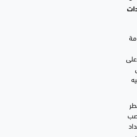
دات
مة
على
يه
طر
نصب
اد