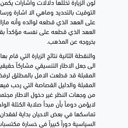
لون الزيارة تخللها دلالات واشارات يكم
التوقيت بالتحديد وماهي الا اشارة ورسالة
على العهد الذي قطعه لوالده وأنه مازال
العهد الذي قطعه على نفسه مؤكداً بقاءه
بخروجه عن المذهب.
والنقطة الثانية نتائج الزيارة التي قام به
الى جعل الاطار التنسيقي مشاركاً حقيقي
المقبلة قد قطعت الامل بالمطلق لرفض ا
المقبلة والدليل القصاصة التي رحب فيها 
من وجهات النظر غير دخول الاطار مجتمعاً
لايؤمن دوماً بأن مبدأ صلابة الكتلة ا
تماسكها في بعض الاحيان بداية لفقدان ا
السياسية دوراً كبيراً في خسارة مكتسبا