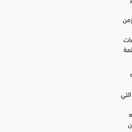
زمن
فات
لمة
التي
ه
ن