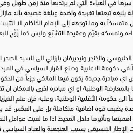
ن سرها في العباءة التي لم يرتديها منذ زمن طويل وفي
 بليغة تبعتها تغريدة واضحة وبلغة فصيحة بأنه مازال ب
 متمسكاً به وما توجهه إلى الإمام الكاظم الا لتثبي
 وتمسكه بقيّم وعقيدة التَشَيّع وليس كما رُوِّج ال
ا الحلبوسي والخنجر ونيجيرفان بارزاني الى السيد الصدر ال
اً في حكومة الاغلبية وصنع القرار السياسي في المرحل
ي مبادرة جديدة يكون فيها المالكي جزءاً من الحكو
بالمعارضة الوطنية او اي مبادرة اخرى بالامكان ان ت
 الى حكومة الأغلبية الوطنية، وعليه فإن علم الفيزيا
لواحدة يضيف قوة اضافية متكاملة بل على العكس قد ي
هميتها وتأثيرها داخل المحيط اذا ما لعبت عوامل التع
ت الإطار التنسيقي بسبب العنجهية والعناد السياسي 