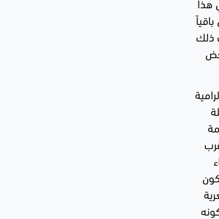
 هذا
اقياً
ت ذلك
بعض
رامية
ة
مة
قرب
ء
كون
رية
كونه