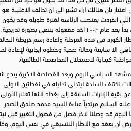
بار بأن هنالك اراء تشير الى ان تحالف الاغلبية هو
التي انفردت بمنصب الرئاسة لفترة طويلة وقد يكون 
التقارب وتوحيد قرار البيت الكوردي الذي بدأ بعد عام ٢٠٠٣ اخذ مفعوله ينتهي بصورة تدريجية،
ار الكورد في هذه المرحلة واعادة رسم خريطة التحال
اهي الا سابقة وحالة صحية وخطوة ايجابية لإعادة لم
واطنة كبداية لاضمحلال المحاصصة الطائفية.
 المشهد السياسي اليوم وبعد القصاصة الاخيرة يبدو انه
نت تكتنف الساحة ليتجلى تحليله في نقطتين الاولى
بقية الزيارات السابقة إلى بغداد لانها تعتبر الأولى 
ليه السلام مرتدياً عباءة السيد محمد صادق الصدر
نا اليوم قد وصلنا لاخر فصل من فصول التغيير قبل نيت
ترض ان يعقد مع الاطار التنسيقي في نفس اليوم، وكأ