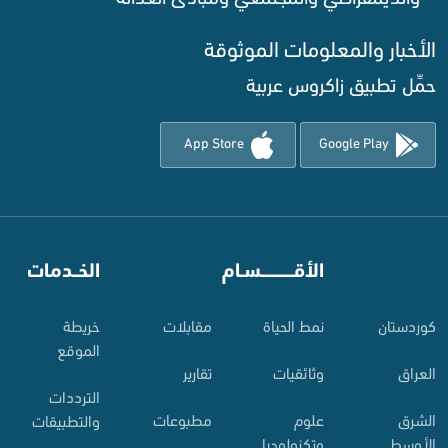
الأخبار والمعلومات الموثوقة‌
حمِّل تطبيق زاكروس عربية
App Store
Google Play
⠀
الأقـــــــــــسـام
⠀
الخــدمات
کوردستان
نمط الحياة
مقابلات
خريطة
الموقع
العراق
وثائقيات
تقارير
الترددات
الشرق
علوم
مطبوعات
والتطبيقات
الأوسط
وتكنولوجيا