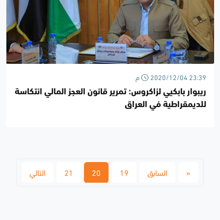
2020/12/04 23:39 م
ريبوار بابكيي لزاكروس: تمرير قانون العجز المالي انتكاسة
للديمقراطية في العراق
«
السابق
19
20
21
التالي