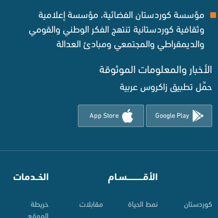
مؤسسة كوردستان الفضائية، مؤسسة إعلامية
وثقافية كوردستانية تنتهج الفكر الوطني والقومي
والديمقراطي والمجتمعي ومبادئ العدالة ‌
الأخبار والمعلومات الموثوقة‌
حمِّل تطبيق زاكروس عربية
App Store
Google Play
⠀
الأقـــــــــــسـام
⠀
الخــدمات
کوردستان
نمط الحياة
مقابلات
خريطة
الموقع