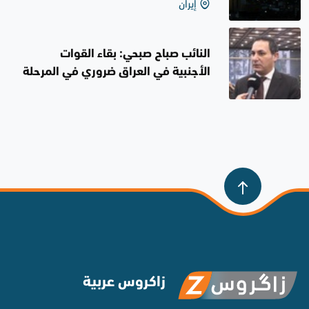
إيران
إعلاميين وكُتاب
النائب صباح صبحي: بقاء القوات
الأجنبية في العراق ضروري في المرحلة
الحالية
زاكروس عربية