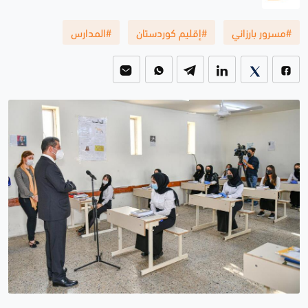
#مسرور بارزاني
#إقليم كوردستان
#المدارس