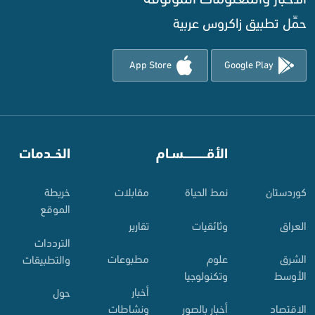
حمِّل تطبيق زاكروس عربية
App Store
Google Play
⠀
الأقـــــــــــسـام
⠀
الخــدمات
کوردستان
نمط الحياة
مقابلات
خريطة
الموقع
العراق
وثائقيات
تقارير
الترددات
الشرق
علوم
مطبوعات
والتطبيقات
الأوسط
وتكنولوجيا
أخبار
حول
الاقتصاد
أخبار بالصور
ونشاطات