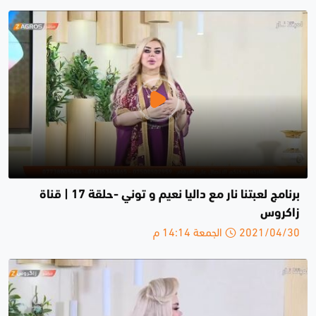
برنامج لعبتنا نار مع داليا نعيم و توني -حلقة 17 | قناة
زاكروس
2021/04/30 الجمعة 14:14 م