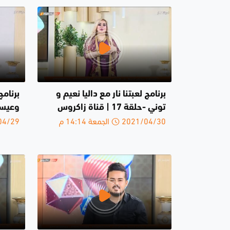
برنامج لعبتنا نار مع داليا نعيم و
برنامج
توني -حلقة 17 | قناة زاكروس
وعيس
2021/04/30 الجمعة 14:14 م
2021/04/29 