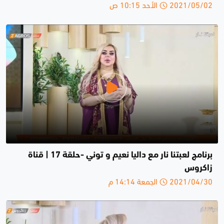
2021/05/02 الأحد 10:15 ص
برنامج لعبتنا نار مع داليا نعيم و توني -حلقة 17 | قناة
زاكروس
2021/04/30 الجمعة 14:14 م