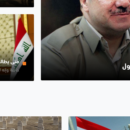
متى يطال
ول
خاصة وإنه ل