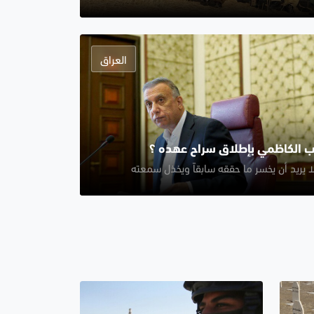
العراق
ب الكاظمي بإطلاق سراح عهده ؟
ا يريد أن يخسر ما حققه سابقاً ويخذل سمعته