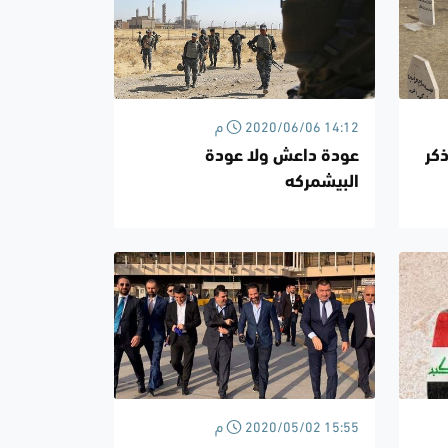
2020/06/06 14:12 م
كر
عودة داعش ولا عودة
البيشمركه
2020/05/02 15:55 م