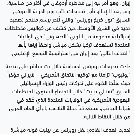
إيران، وهو أمر نبه إلى مخاطره أردوغان في أكثر من مناسبة.
وفي هذا الإطار، تأتي تصريحات نائب وزير الخزانة الأمريكي
السابق "بول كريغ روبرتس" والتي تُنذر برسم ملامح تصعيد
جديد في الشرق الأوسط، حين كشف عن كواليس مخططات
إسرائيلية مدعومة من اللوبي "الصهيوني" في الولايات
المتحدة تستهدف تركيا بشكل مباشر، واصفاً إياها بأنها
"الهدف التالي" بعد إيران في استراتيجية التوسع الإقليمي.
جاءت تصريحات روبرتس الحساسة خلال بث مباشر على منصة
"يوتيوب" تزامناً مع توقيع الاتفاق الأمريكي - الإيراني مؤخراً،
حيث سلّط الضوء على تحركات رئيس الوزراء الإسرائيلي
السابق "نفتالي بينيت" خلال الاجتماع السنوي للمنظمات
اليهودية الأمريكية في الولايات المتحدة الذي عُقد في
شباط الماضي، مستعرضاً خطة التلاعب بالرأي العام الغربي
من خلال النقاط التالية:
تحديد الهدف القادم: نقل روبرتس عن بينيت قوله مباشرة