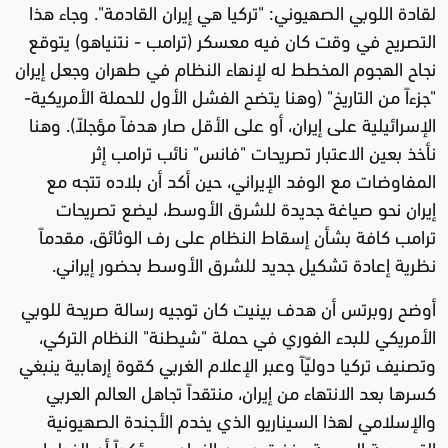
لقادة اللوبي الصهيوني: "تركيا هي إيران القادمة". وجاء هذا
التصريح في وقت كان فيه معسكر (ترامب - نتنياهو) يتوقع
نجاح الهجوم المخطط له لإنهاء النظام في طهران وجعل إيران
"جزءاً من التاريخ" (وهنا يتضح الفشل الأول للحملة الأمريكية-
الإسرائيلية على إيران، أو على الأقل صار هدفاً مؤجلاً). وهنا
نأخذ بعين الاعتبار تصريحات "فانس" نائب ترامب إثر
المفاوضات مع الوفد الإيراني، حين أكد أن بلاده تتجه مع
إيران نحو صياغة جديدة للشرق الأوسط، ليضع تصريحات
ترامب كافة بشأن إسقاط النظام على رف الوثائق، مقدماً
نظرية إعادة تشكيل جديد للشرق الأوسط بحضور إيراني.
أوضح روبرتس أن هدف بينيت كان توجيه رسالة صريحة للوبي
الأمريكي للبدء الفوري في حملة "شيطنة" النظام التركي،
وتصنيف تركيا دوليّاً وعبر الإعلام الغربي كقوة إرهابية ينبغي
كسرها بعد الانتهاء من إيران، منتقداً تجاهل العالم العربي
والإسلامي لهذا السيناريو الذي يخدم الأجندة الصهيونية
التوسعية الصريحة منذ قرن من الزمان، ومؤكداً أن الخطط