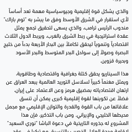
والذي يشكل قوة إقليمية وجيوسياسية مهمة تعد أساساً
لأي استقرار في الشرق الأوسط وفق ما يبشر به "توم باراك"
مندوب الرئيس ترامب، والذي يسعى لتحقيق تجمع يمثل
عقدة استراتيجية في ربط الشرق بالغرب، ويربط الدول الثلاث
اقتصادياً وتنموياً ليحقق تكاملاً بين البحار الأربعة بدءاً من خليج
البصرة وصولاً إلى سواحل البحر المتوسط والبحر الأسود
وبحيرة قزوين.
هذا السيناريو يحقق كتلة جغرافية واقتصادية وطاقوية،
ويمثل مغنماً كبيراً لسلاسل التوريد العالمية يبعد العراق عن
ارتهان اقتصادياته بمضيق هرمز وعن الاعتماد على إيران،
فضلاً عن تكوينها لقوة إقليمية كبرى يمكن أن تنسق
علاقاتها من باب القوة والقدرة والتوازن الإقليمي مع مجمل
محيطها الخليجي والإيراني. ومن باب التذكير، فإن هذا
المشروع له جذوره التاريخية في دعوة الباشا "نوري السعيد"
لإقامة وحدة الهلال الخصيب بالتنسيق مع تركيا في عقد