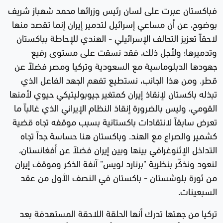
فباكستان عبرت على لسان رئيس وزرائها محمد شهباز شريف
بوضوح، عن أن مساعي إسرائيل لتدمير إيران إنما تقصد منها
لاحقاً تعزيز التحالف الإسرائيلي - الهندي للإحاطة بباكستان
وتدميرها؛ ولأجل ذلك، فقد نسقت على مستوى رفيع
جهودها الدبلوماسية مع السعودية وتركيا ومصر فضلاً عن
قطر. ومن هذا الجانب، نستطيع تفهم الجهد الفاعل الذي
تبذله باكستان لإنقاذ إيران كمتغير جيوبوليتيكي حيوي لأمنها
القومي، وليس بالضرورة إنقاذ النظام الإيراني الذي غالباً ما
تعرض سابقاً لانتقادات باكستانية بسبب موقفه تجاه قضية
كشمير والصراع مع الهند. وباكستان هنا حساسة جداً تجاه
التداخل الإثنوغرافي بينها وبين إيران فضلاً عن أفغانستان،
لنعود ونذكّر بنظرية "برنارد لويس" آنفة الذكر وموقف إيران
من ثورة بلوشستان - باكستان في النصف الأول من عقد
السبعينات.
تركيا من جهتها تدرك أنها الحلقة اللاحقة المستهدفة بعد