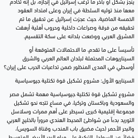
ينجز بشكل أو بآخر ما ترغب إسرائيل في إنجازه، بل إنه تخادم
معها منذ توليه السلطة في إيران وعلى امتداد العقود
الخمسة الماضية، حيث عجزت إسرائيل عن تحقيق ما تم
تحقيقه من فرقة وصراعات داخلية وحروب أهلية أرهقت
المشرق العربي ووضعت بلدانه على سكة التقسيم.
تأسيساً على ما تقدم، ما الاحتمالات المتوقعة أو
السيناريوهات المحتملة لبلدان العالم العربي والشرق
أوسطي في المدى المنظور ضمن تداعيات الحرب على إيران؟
السيناريو الأول: مشروع تشكيل قوة تكتلية جيوسياسية
مشروع تشكيل قوة تكتلية جيوسياسية مهمة تشمل مصر
والسعودية وباكستان وتركيا، في مساعٍ تتجه نحو تشكيل
مجموعة إقليمية كبرى تسيطر على أهم ممرات وسلاسل
التوريد بدءاً من شواطئ المحيط الهندي مروراً بالخليج العربي
والبحر الأحمر (حيث مضيق باب المندب وقناة السويس)،
فضلاً عن السواحل التركية على مياه البحر الأبيض المتوسط