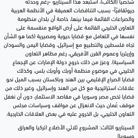
شخصيّاً (الكاتب)، أستبعد هذا السيناريو -رغم وحدته
جيوثقافيّاً- بسبب التناقضات العميقة في الأنظمة العربية
والصراعات القائمة فيما بينها، خاصة أن بلدان منظومة
التعاون الخليجي القائمة على أرض الواقع منقسمة على
نفسها في التعامل مع قضايا حيوية ومصيرية (كما هو الشأن
تجاه فلسطين والتطبيع مع إسرائيل، وقضايا اليمن والسودان
وإريتريا وعموم القرن الأفريقي، رغم مظاهر التعاون
السياسية). وعزز من ذلك خروج دولة الإمارات عن الإجماع
الخليجي في موضوع منظمة أوبك وأوبك بلس، وكذلك
قضايا الصراع الإقليمي بين الهند وباكستان بسبب الميل نحو
علاقات استراتيجية مع كل من الهند وإسرائيل، وغير ذلك من
قضايا تخص مصر وسوريا في مقاصد الاستثمار، دون أن نغفل
موقف عُمان حيث الانعزال عن مواقف وسياسات مجلس
التعاون الخليجي، بل الخروج عليه في بعض العلاقات الخارجية.
السيناريو الثالث: المشروع ثلاثي الأضلاع (تركيا والعراق
وسوريا)