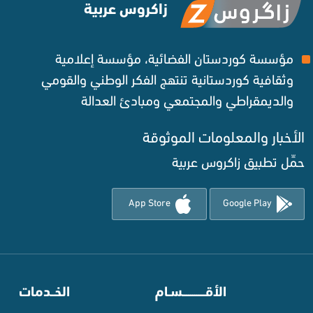
زاكروس عربية
مؤسسة كوردستان الفضائية، مؤسسة إعلامية
وثقافية كوردستانية تنتهج الفكر الوطني والقومي
والديمقراطي والمجتمعي ومبادئ العدالة ‌
الأخبار والمعلومات الموثوقة‌
حمِّل تطبيق زاكروس عربية
App Store
Google Play
⠀
الأقـــــــــــسـام
⠀
الخــدمات