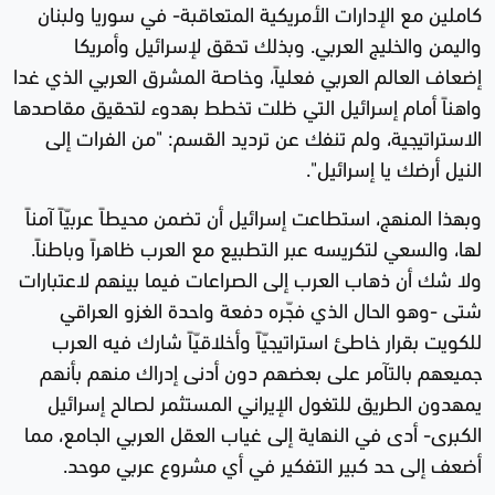
كاملين مع الإدارات الأمريكية المتعاقبة- في سوريا ولبنان
واليمن والخليج العربي. وبذلك تحقق لإسرائيل وأمريكا
إضعاف العالم العربي فعلياً، وخاصة المشرق العربي الذي غدا
واهناً أمام إسرائيل التي ظلت تخطط بهدوء لتحقيق مقاصدها
الاستراتيجية، ولم تنفك عن ترديد القسم: "من الفرات إلى
النيل أرضك يا إسرائيل".
وبهذا المنهج، استطاعت إسرائيل أن تضمن محيطاً عربيّاً آمناً
لها، والسعي لتكريسه عبر التطبيع مع العرب ظاهراً وباطناً.
ولا شك أن ذهاب العرب إلى الصراعات فيما بينهم لاعتبارات
شتى -وهو الحال الذي فجّره دفعة واحدة الغزو العراقي
للكويت بقرار خاطئ استراتيجيّاً وأخلاقيّاً شارك فيه العرب
جميعهم بالتآمر على بعضهم دون أدنى إدراك منهم بأنهم
يمهدون الطريق للتغول الإيراني المستثمر لصالح إسرائيل
الكبرى- أدى في النهاية إلى غياب العقل العربي الجامع، مما
أضعف إلى حد كبير التفكير في أي مشروع عربي موحد.