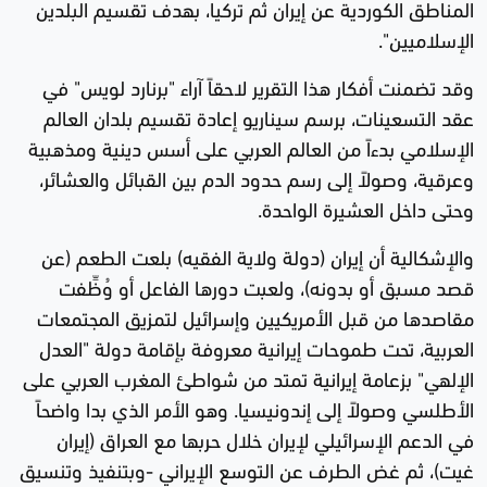
المناطق الكوردية عن إيران ثم تركيا، بهدف تقسيم البلدين
الإسلاميين".
وقد تضمنت أفكار هذا التقرير لاحقاً آراء "برنارد لويس" في
عقد التسعينات، برسم سيناريو إعادة تقسيم بلدان العالم
الإسلامي بدءاً من العالم العربي على أسس دينية ومذهبية
وعرقية، وصولاً إلى رسم حدود الدم بين القبائل والعشائر،
وحتى داخل العشيرة الواحدة.
والإشكالية أن إيران (دولة ولاية الفقيه) بلعت الطعم (عن
قصد مسبق أو بدونه)، ولعبت دورها الفاعل أو وُظِّفت
مقاصدها من قبل الأمريكيين وإسرائيل لتمزيق المجتمعات
العربية، تحت طموحات إيرانية معروفة بإقامة دولة "العدل
الإلهي" بزعامة إيرانية تمتد من شواطئ المغرب العربي على
الأطلسي وصولاً إلى إندونيسيا. وهو الأمر الذي بدا واضحاً
في الدعم الإسرائيلي لإيران خلال حربها مع العراق (إيران
غيت)، ثم غض الطرف عن التوسع الإيراني -وبتنفيذ وتنسيق