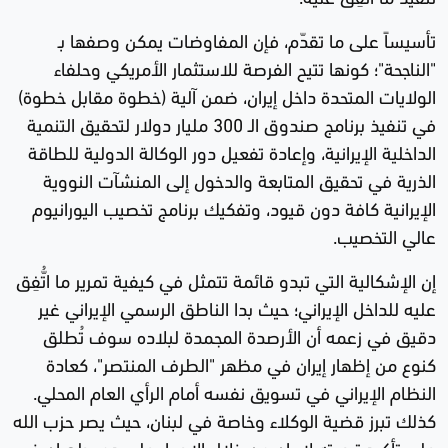
تأسيساً على ما تقدّم، فإن المفاوضات يمكن وصفها بـ
"الناجحة"؛ كونها تتيح الفرصة للاستثمار الأمريكي وحلفاء
الولايات المتحدة داخل إيران، ضمن آلية (خطوة مقابل خطوة)
في تنفيذ برنامج صندوق الـ 300 مليار دولار لتحقيق التنمية
الداخلية الإيرانية، وإعادة تفعيل دور الوكالة الدولية للطاقة
الذرية في تحقيق المتابعة والدخول إلى المنشآت النووية
الإيرانية كافة دون قيود، وتفكيك برنامج تخصيب اليورانيوم
عالي التخصيب.
إن الإشكالية التي تبدو قائمة تتمثل في كيفية تمرير ما اتُّفِق
عليه للداخل الإيراني؛ حيث بدا الناطق الرسمي الإيراني غير
دقيق في زعمه أن الأرصدة المجمدة لبلاده سوف تُطلق
كنوع من إظهار إيران في مظهر "الطرف المنتصر"، كعادة
النظام الإيراني في تسويق نفسه أمام الرأي العام المحلي.
كذلك تبرز قضية الوكلاء وخاصة في لبنان، حيث يصر حزب الله
على تأكيد تبعيته لإيران من خلال الإصرار على دور طهران في