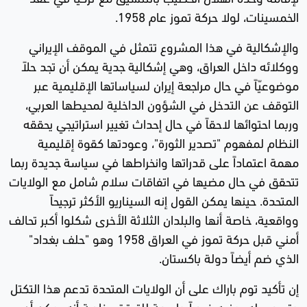
الخمسينات، لولا حركة تموز عام 1958.
والإشكالية في هذا المشروع تتمثل في الموقف الإيراني
ووكلائه داخل العراق، وهي إشكالية جدية يمكن أن تجد حلاً
موضوعيّاً في حال مراجعة إيران لسياساتها الإقليمية عبر
التوقف عن التدخل في الشؤون الداخلية لمحيطها العربي،
وربما احتوائها لاحقاً في حال إحداث تغيير استراتيجي يحققه
النظام لمفهوم "تصدير الثورة"، وعودتها كقوة إقليمية
مهمة اعتماداً على قدراتها وانخراطها في سياسة جديدة ربما
تتحقق في حال مضيها في اتفاقات سلام شامل مع الولايات
المتحدة. حينها يمكن القول إنه السيناريو الأكثر ترجيحاً
وواقعية، خاصة أنها والبلدان الثلاثة الأخرى شكلوا أكبر تحالف
أمني قبل حركة تموز في العراق 1958 وهو "حلف بغداد"
الذي ضم أيضاً دولة باكستان.
إن تأكيد توم باراك على أن الولايات المتحدة تدعم هذا التكتل
وتسعى له يمنحه فرصاً واسعة للتحقق، خاصة أنه يمكن أن