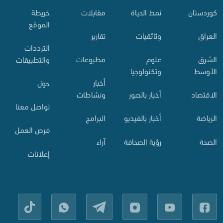
کوردستان
نمط الحياة
مقابلات
خريطة
الموقع
العراق
وثائقيات
تقارير
الترددات
الشرق
علوم
مطبوعات
والتطبيقات
الأوسط
وتكنولوجيا
أخبار
حول
الاقتصاد
أخبار بالصور
ونشاطات
تواصل معنا
الرياضة
أخبار بالفيديو
البرامج
فرص العمل
الصحة
رؤية الصحافة
آراء
إعلانات