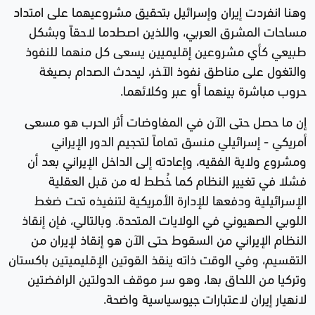
وهنا انفردت إيران وإسرائيل بتحقيق مشروعيهما على امتداد
مساحات المشرق العربي، واللذين اصطدما لاحقاً وبشكل
طبيعي كأي مشروعين إقليميين يسعى كل منهما للنفوذ
والتغول على مناطق نفوذ الآخر، ليحدث الصدام بصيغة
حروب مباشرة بينهما أو عبر وكلائهما.
إن ما حصل حتى الآن في المفاوضات أثر الحرب هو مسعى
أمريكي - إسرائيلي منسق تماماً لتحجيم الدور الإيراني
ومشروع ولاية الفقيه، وإعادته إلى الداخل الإيراني بعد أن
فشلا في تغيير النظام كما خُطط له من قبل العقلية
الإسرائيلية ودفعها للإدارة الأمريكية لتنفيذه تحت ضغط
اللوبي الصهيوني في الولايات المتحدة. وبالتالي، فإن إنقاذ
النظام الإيراني من السقوط حتى الآن هو إنقاذ لإيران من
التقسيم، وفي الوقت ذاته ينقذ القوتين الإقليميتين باكستان
وتركيا من اللحاق بها، وهو سر موقف الدولتين الرافضتين
لانهيار إيران لاعتبارات جيوسياسية واضحة.