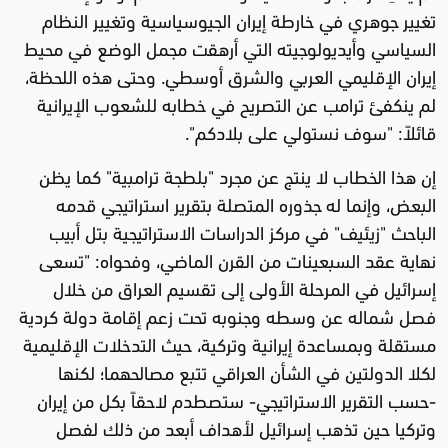
تغيير جوهري في خارطة إيران الجيوسياسية وتغيير النظام
السياسي وأيديولوجيته التي أرهقت مجمل الوضع في محيط
إيران الإقليمي العربي والشرق أوسطي. وحتى هذه اللحظة،
لم ينكفئ ترامب عن التصريح في خطابه للشعوب الإيرانية
قائلاً: "سوف نستولي على بلادكم".
إن هذا الخطاب لا ينتج عن مجرد "بلطجة ترامبية" كما يظن
البعض، وإنما له جذوره المتصلة بتقرير استراتيجي قدمه
الباحث "زيئيف" في مركز الدراسات الاستراتيجية بتل أبيب
نهاية عقد السبعينات من القرن الماضي، وفحواه: "تسعى
إسرائيل في المرحلة الأولى إلى تقسيم العراق من خلال
فصل شماله عن وسطه وجنوبه تحت زعم إقامة دولة كردية
مستقلة وبمساعدة إيرانية وتركية، حيث التدخلات الإقليمية
لكلا الدولتين في الشأن العراقي تتبع مصالحهما؛ لكنها
-حسب التقرير الاستراتيجي- ستصطدم لاحقاً بكل من إيران
وتركيا حين تذهب إسرائيل لأهداف أبعد من ذلك لفصل