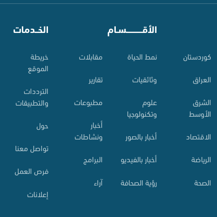
⠀
الأقـــــــــــسـام
⠀
الخــدمات
کوردستان
نمط الحياة
مقابلات
خريطة
الموقع
العراق
وثائقيات
تقارير
الترددات
الشرق
علوم
مطبوعات
والتطبيقات
الأوسط
وتكنولوجيا
أخبار
حول
الاقتصاد
أخبار بالصور
ونشاطات
تواصل معنا
الرياضة
أخبار بالفيديو
البرامج
فرص العمل
الصحة
رؤية الصحافة
آراء
إعلانات