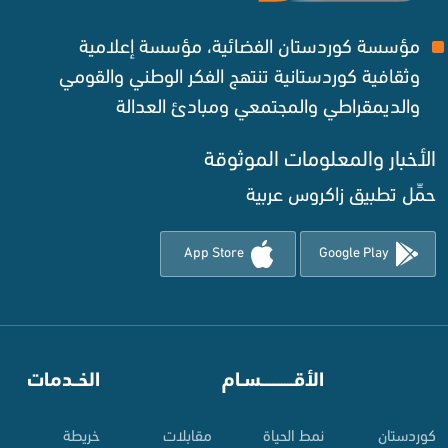
مؤسسة كوردستان الفضائية، مؤسسة إعلامية
وثقافية كوردستانية تنتهج الفكر الوطني والقومي
والديمقراطي والمجتمعي ومبادئ العدالة ‌
الأخبار والمعلومات الموثوقة‌
حمِّل تطبيق زاكروس عربية
App Store
Google Play
⠀
الأقـــــــــــسـام
⠀
الخــدمات
کوردستان
نمط الحياة
مقابلات
خريطة