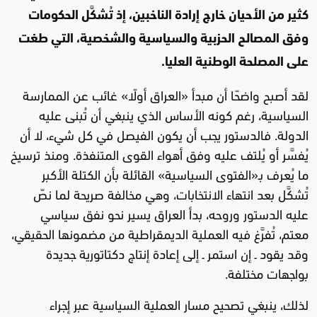
كثير من الأحيان خارج إرادة الناخبين، إذ تُشكَّل الحكومات
وفق المصالح الحزبية والسياسية والشخصية، التي طغت
على المصلحة الوطنية العليا.
لقد أصبح واضحًا أن مبدأ «العراق أولًا» غائب عن الممارسة
السياسية، رغم كونه الأساس الذي ينبغي أن تُبنى عليه
الدولة. فالدستور يجب أن يكون الفيصل في كل شيء، لا أن
يُفسَّر أو يُلتف عليه وفق أهواء القوى المتنفذة. ومنذ ترسيخ
ما يُعرف بـ«الفتوى السياسية» القائلة بأن الكتلة الأكبر
تُشكَّل بعد انتهاء الانتخابات، وهي مخالفة صريحة لما نصّ
عليه الدستور وروحه، بدأ العراق يسير نحو نفق سياسي
معتم، تُفرَّغ فيه العملية الديمقراطية من مضمونها الحقيقي،
وقد يقود ـ إن استمر ـ إلى إعادة إنتاج دكتاتورية جديدة
بواجهات مختلفة.
لذلك، ينبغي تصحيح مسار العملية السياسية عبر إجراء