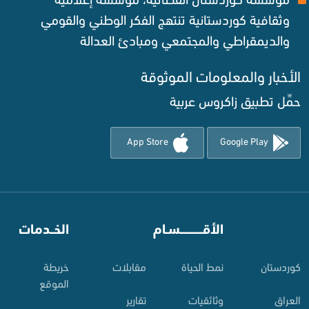
وثقافية كوردستانية تنتهج الفكر الوطني والقومي
والديمقراطي والمجتمعي ومبادئ العدالة ‌
الأخبار والمعلومات الموثوقة‌
حمِّل تطبيق زاكروس عربية
App Store
Google Play
⠀
الأقـــــــــــسـام
⠀
الخــدمات
کوردستان
نمط الحياة
مقابلات
خريطة
الموقع
العراق
وثائقيات
تقارير