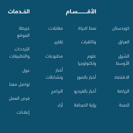
⠀
الأقـــــــــــسـام
⠀
الخــدمات
کوردستان
نمط الحياة
مقابلات
خريطة
الموقع
العراق
وثائقيات
تقارير
الترددات
الشرق
علوم
مطبوعات
والتطبيقات
الأوسط
وتكنولوجيا
أخبار
حول
الاقتصاد
أخبار بالصور
ونشاطات
تواصل معنا
الرياضة
أخبار بالفيديو
البرامج
فرص العمل
الصحة
رؤية الصحافة
آراء
إعلانات