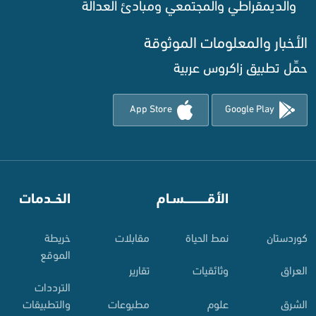
والديمقراطي والمجتمعي ومبادئ العدالة ‌
الأخبار والمعلومات الموثوقة‌
حمِّل تطبيق زاكروس عربية
App Store
Google Play
⠀
الأقـــــــــــسـام
⠀
الخــدمات
کوردستان
نمط الحياة
مقابلات
خريطة
الموقع
العراق
وثائقيات
تقارير
الترددات
الشرق
علوم
مطبوعات
والتطبيقات