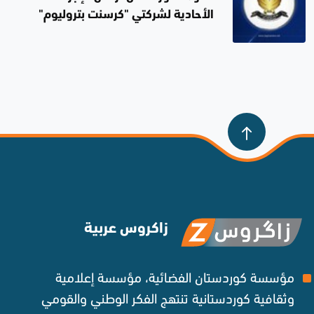
الأحادية لشركتي "كرسنت بتروليوم"
و"دانة غاز" بشأن تزويد الكهرباء
العراقية بالغاز الطبيعي من الإقليم
زاكروس عربية
مؤسسة كوردستان الفضائية، مؤسسة إعلامية
وثقافية كوردستانية تنتهج الفكر الوطني والقومي