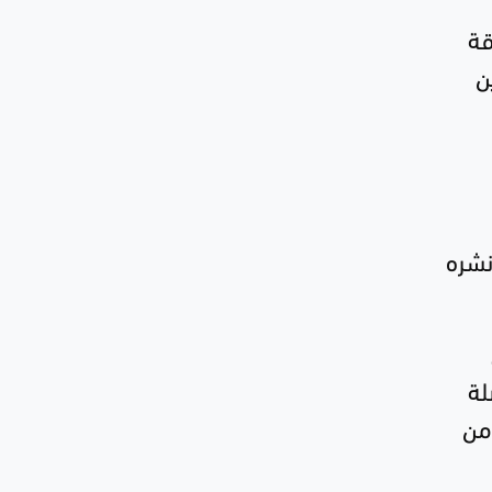
قة
ن
نشره
لة
من