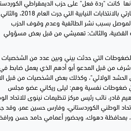
ً أنها كانت "ردة فعل" على حزب الديمقراطي الكوردست
لثلاثة أسباب رئيسية، وهي: الأولى: خسارتي بالانتخابات النيابية التي جرت العام 2018، والث
لموصل بسبب نشر الطائفية وعدم وقوف الحزب
 القضية، والثالث: تهميشي من قبل بعض مسؤولي
ة "الضغوطات التي حدثت بيني وبين عدد من الشخصيات
لأشرف من قبل المدعو أبو أدهم الذي يعمل ضابط في
 الحشد الولائي"، وكذلك بعض الشخصيات من قبل الا
ليّ ضغوطات نفسية وهم: ليلى ريكاني عضو مجلس
هيم قادر، نائب رئيس مركز تنظيمات نينوى للاتحاد الو
 للاتحاد الوطني الكوردستاني، وفارس حسين عمر، وقد ج
تناهي، بمحافظة دهوك، وبحضور أعمامي حامد حسن وراف