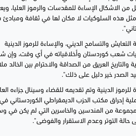
 من الاشكال الإساءة للمقدسات والرموز العليا، ويعد
ن مثل هذه السلوكيات لا مكان لها في ثقافة ومبادئ
ني".
لتعايش والتسامح الديني، والإساءة للرموز الدينية
كيات شعب كوردستان وأخلاقياته في أي وقت، وإن 
 والتاريخ العريق من الصداقة والاحترام بين الخالد ملا
د الصدر خير دليل على ذلك".
لرموز الدينية وتم تقديمه للقضاء وسينال جزاءه العا
ية إحراق مكتب الحزب الديمقراطي الكوردستاني في
بل مجموعة من المندسين والخاسرين التي لم يكن في و
لى حالة التوتر وعدم الاستقرار والفوضى".