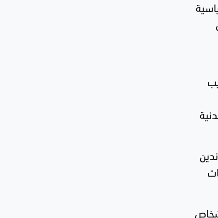
ياسية
يب
دنية
ندين
ات
أشخاص