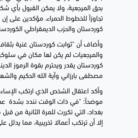
بحق المرجعية، ولا يمكن القبول بأي شكل
تجاوزاً للخطوط الحمراء، مؤكدين على إ
كوردستان والحزب الديمقراطي الكوردستا
وأضاف أن "ثوابت كوردستان غنية بثقافة ا
والمرجعيات لم يكن لها مكان في سلو
كوردستان يقدر ويحترم بقوة الرموز الدينية
مصطفى بارزاني وآية الله الحكيم والشهي
وأكد اعتقال الشخص الذي ارتكب الإساءة ل
موضحاً: "في ذات الوقت نندد بشدة عمل
بغداد، التي تكررت للمرة الثانية من ق
إلا أن ترتكب أعمالا تخريبية، مما يدلل ع