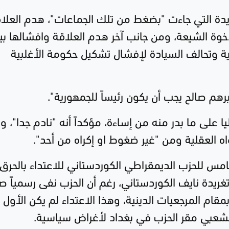
يدة التي جاءت "بضغط من تلك الجماعات"، هدم العلا
خوة الشيعة، ومن جانب آخر هدم العلاقة وافشالها بي
ية وتحالف السيادة لإفشال تشكيل حكومة الأغلبية
برهم صالح يجب أن يكون رئيساً للجمهورية".
يا على ما بدر منه من إساءة، مؤكداً أنه "نادم جدا"، و
ه العقلية ومن "غير ضغوط او إكراه من أحد".
لخامس للحزب الديمقراطي الكوردستاني للاعتداء بالحرق
تغريدة نايف الكوردستاني، رغم أن الحزب نفى رسمياً ص
ام المرجعيات الدينية، وهذا الاعتداء لم يكن الأول 
لشعبي مقر الحزب في بغداد لأغراض سياسية.