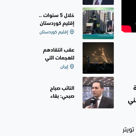
ذكرى المولد
النبوي الشريف
خلال 5 سنوات ..
إقليم كوردستان
إقليم كوردستان
يجذب استثمارات
بـ 20 مليار دولار
عقب انتقادهم
للهجمات التي
إيران
شنتها إيران على
إسرائيل .. طهران
تلاحق إعلاميين
النائب صباح
وكُتاب
صبحي: بقاء
ني
القوات الأجنبية
في العراق
ضروري في
لى تويتر
المرحلة الحالية