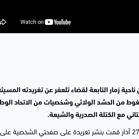
احية زمار التابعة لقضاء تلعفر عن تغريدته المسيئة
بضغوط من الحشد الولائي وشخصيات من الاتحاد الوط
ني مع الكتلة الصدرية والشيعة.
وقال نايف في مقطع اعترافاته: "بتاريخ 27 آذار قمت بنشر تغريدة على صفحتي الشخصية ع