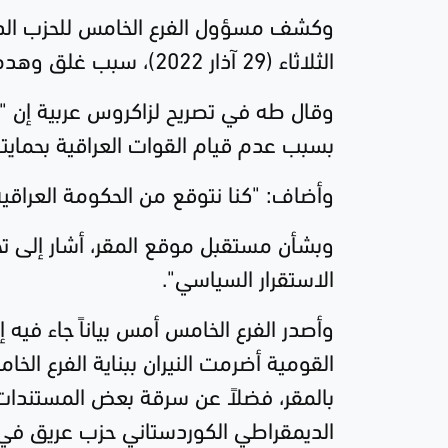
وكشف مسؤول الفرع الخامس للحزب الدي
الثلاثاء (29 آذار 2022)، سبب غلق وهدم مقر الحزب بالعاصمة العراقية.
وقال طه في تصريح لزاكروس عربية إن "
بسبب عدم قيام القوات العراقية بحمايته
وأضاف: "كنا نتوقع من الحكومة العراقية
وبشأن مستقبل موقع المقر، أشار إلى تح
الاستقرار السياسي".
وأصدر الفرع الخامس أمس بياناً جاء فيه إ
القومية أضرمت النيران ببناية الفرع الخا
بالمقر، فضلاً عن سرقة بعض المستندات و
الديمقراطي الكوردستاني حزب عريق في 