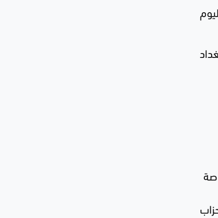
يوم
داد
اصة
زاب