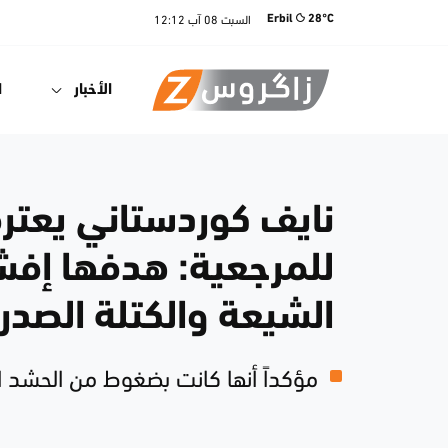
السبت
08 آب
12:12
Erbil
28°C
الأخبار
ا
نايف كوردستاني يعترف
للمرجعية: هدفها إفش
الشيعة والكتلة الصدر
مؤكداً أنها كانت بضغوط من الحشد 