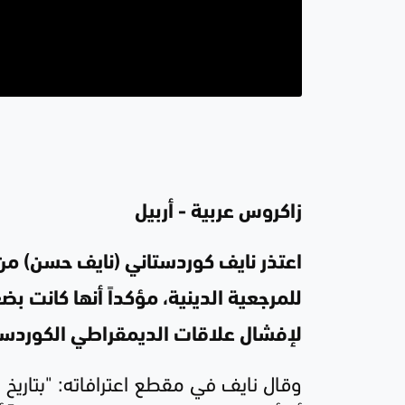
زاكروس عربية - أربيل
اعتذر نايف كوردستاني (نايف حسن) من ن
للمرجعية الدينية، مؤكداً أنها كانت 
لإفشال علاقات الديمقراطي الكوردستا