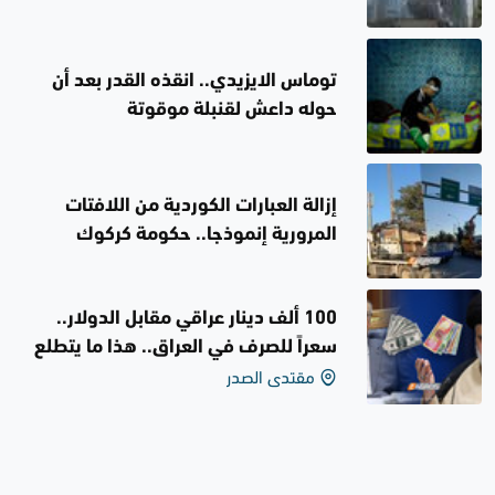
توماس الايزيدي.. انقذه القدر بعد أن
حوله داعش لقنبلة موقوتة
إزالة العبارات الكوردية من اللافتات
المرورية إنموذجا.. حكومة كركوك
المحلية تنتهج سياسة التعريب
100 ألف دينار عراقي مقابل الدولار..
سعراً للصرف في العراق.. هذا ما يتطلع
مقتدى الصدر
إليه عراقيون