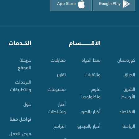
App Store
Google Play
⠀
الأقـــــــــــسـام
⠀
الخــدمات
کوردستان
نمط الحياة
مقابلات
خريطة
الموقع
العراق
وثائقيات
تقارير
الترددات
الشرق
علوم
مطبوعات
والتطبيقات
الأوسط
وتكنولوجيا
أخبار
حول
الاقتصاد
أخبار بالصور
ونشاطات
تواصل معنا
الرياضة
أخبار بالفيديو
البرامج
فرص العمل