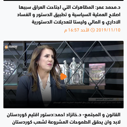
د.محمد عمر: المظاهرات التي اجتاحت العراق سببها
اصلاح العملية السياسية و تطبيق الدستور و الفساد
الاداري و المالي وليستا لتعديلات الدستورية
2019/11/10 الأحد 16:57 م
القانون و المجتمع- د.خانزاد احمد:دستور اقليم كوردستان
لابد وان يحقق الطموحات المشروعة لشعب كوردستان