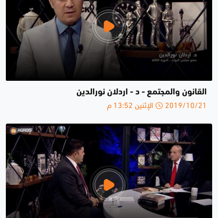
القانون والمجتمع - د - اردلان نورالدين
2019/10/21 الإثنين 13:52 م