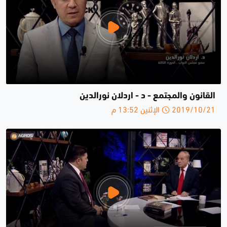
القانون والمجتمع - د - اردلان نورالدين
2019/10/21 الإثنين 13:52 م