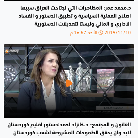
د.محمد عمر: المظاهرات التي اجتاحت العراق سببها
اصلاح العملية السياسية و تطبيق الدستور و الفساد
الاداري و المالي وليستا لتعديلات الدستورية
2019/11/10 الأحد 16:57 م
القانون و المجتمع- د.خانزاد احمد:دستور اقليم كوردستان
لابد وان يحقق الطموحات المشروعة لشعب كوردستان