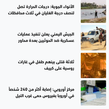
الأنواء الجوية: درجات الحرارة تصل
لنصف درجة الغليان في ثلاث محافظات
غداً
الجيش اليمني يعلن تنفيذ عمليات
عسكرية ضد الحوثيين بعدة محاور
ثلاثة قتلى بينهم طفل في غارات
روسية على كييف
مركز أوروبي: إصابة أكثر من 240 شخصاً
في أوروبا بفيروس حمى غرب النيل