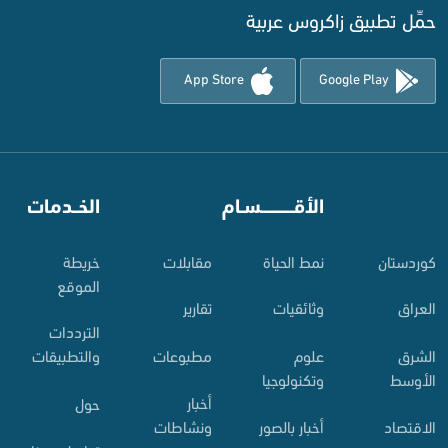
حمِّل تطبيق زاكروس عربية
App Store
Google Play
⠀
الأقـــــــــــسـام
⠀
الخــدمات
کوردستان
نمط الحياة
مقابلات
خريطة
الموقع
العراق
وثائقيات
تقارير
الترددات
الشرق
علوم
مطبوعات
والتطبيقات
الأوسط
وتكنولوجيا
أخبار
حول
الاقتصاد
أخبار بالصور
ونشاطات