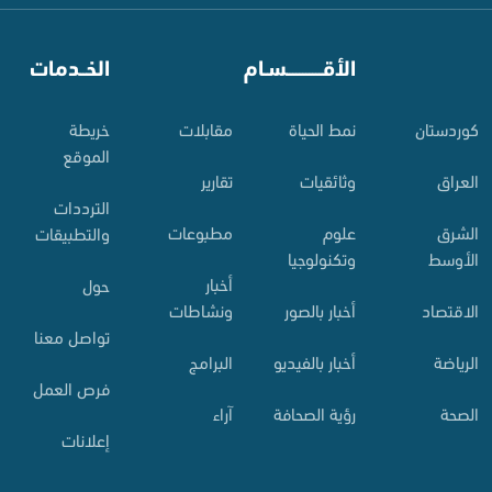
⠀
الأقـــــــــــسـام
⠀
الخــدمات
کوردستان
نمط الحياة
مقابلات
خريطة
الموقع
العراق
وثائقيات
تقارير
الترددات
الشرق
علوم
مطبوعات
والتطبيقات
الأوسط
وتكنولوجيا
أخبار
حول
الاقتصاد
أخبار بالصور
ونشاطات
تواصل معنا
الرياضة
أخبار بالفيديو
البرامج
فرص العمل
الصحة
رؤية الصحافة
آراء
إعلانات