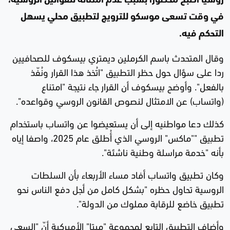
روسيا أصبح محظورا بسبب عدم امتثاله للقوانين الروسية،
في وقت تسعى موسكو للترويج لتطبيق محلي يسهل
التحكم فيه.
وقال المتحدث باسم الكرملين ديمتري بيسكوف للصحافيين
ردا على سؤال حول حظر التطبيق "اتُخذ هذا القرار ونُفّذ
بالفعل". وأوضح بيسكوف أن القرار جاء نتيجة "امتناع
(واتساب) عن الامتثال لنصوص القانون الروسي وقواعده".
كذلك دعا مواطنيه إلى أن يستعيضوا عن واتساب باستخدام
تطبيق ""ماكس" الروسي الذي أُطلق عام 2025، واصفا إياه
بأنه "خدمة مراسلة وطنية ناشئة".
وكان تطبيق واتساب أفاد مساء الأربعاء بأن السلطات
الروسية تحاول حظره "بشكل كامل من أجل دفع الناس نحو
تطبيق خاضع للرقابة مملوك من الدولة".
وأضاف التطبيق التابع لمجموعة "ميتا" الأميركية أنّ "السعي