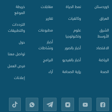
کوردستان
نمط الحياة
مقابلات
خريطة
الموقع
العراق
وثائقيات
تقارير
الترددات
الشرق
علوم
مطبوعات
والتطبيقات
الأوسط
وتكنولوجيا
أخبار
حول
الاقتصاد
أخبار بالصور
ونشاطات
تواصل معنا
الرياضة
أخبار بالفيديو
البرامج
فرص العمل
الصحة
رؤية الصحافة
آراء
إعلانات