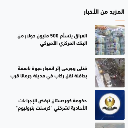
المزيد من الأخبار
العراق يتسلّم 500 مليون دولار من
البنك المركزي الأميركي
قتلى وجرحى إثر انفجار عبوة ناسفة
بحافلة نقل ركاب في مدينة جرمانا قرب
دمشق
حكومة كوردستان ترفض الإجراءات
الأحادية لشركتي "كرسنت بتروليوم"
و"دانة غاز" بشأن تزويد الكهرباء
العراقية بالغاز الطبيعي من الإقليم