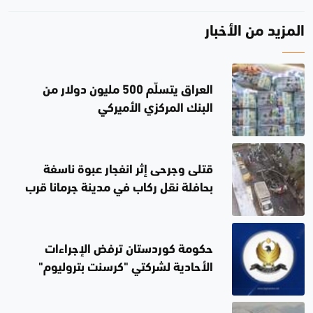
المزيد من الأخبار
العراق يتسلّم 500 مليون دولار من
البنك المركزي الأميركي
قتلى وجرحى إثر انفجار عبوة ناسفة
بحافلة نقل ركاب في مدينة جرمانا قرب
دمشق
حكومة كوردستان ترفض الإجراءات
الأحادية لشركتي "كرسنت بتروليوم"
و"دانة غاز" بشأن تزويد الكهرباء
العراقية بالغاز الطبيعي من الإقليم