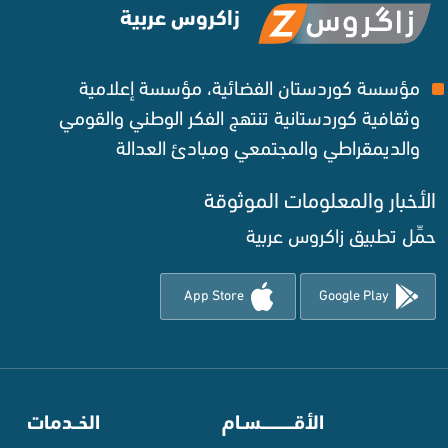
زاكروس عربية
مؤسسة كوردستان الفضائية، مؤسسة إعلامية
وثقافية كوردستانية تنتهج الفكر الوطني والقومي
والديمقراطي والمجتمعي ومبادئ العدالة ‌
الأخبار والمعلومات الموثوقة‌
حمِّل تطبيق زاكروس عربية
App Store
Google Play
⠀
الأقـــــــــــسـام
⠀
الخــدمات