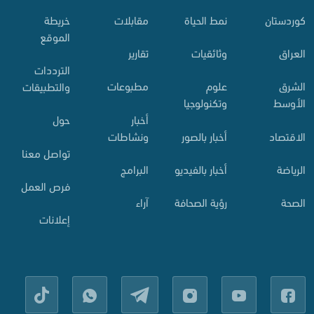
کوردستان
نمط الحياة
مقابلات
خريطة
الموقع
العراق
وثائقيات
تقارير
الترددات
الشرق
علوم
مطبوعات
والتطبيقات
الأوسط
وتكنولوجيا
أخبار
حول
الاقتصاد
أخبار بالصور
ونشاطات
تواصل معنا
الرياضة
أخبار بالفيديو
البرامج
فرص العمل
الصحة
رؤية الصحافة
آراء
إعلانات