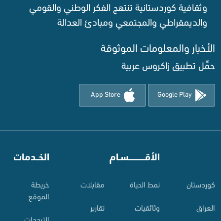
وثقافية كوردستانية تنتهج الفكر الوطني والقومي
والديمقراطي والمجتمعي ومبادئ العدالة ‌
الأخبار والمعلومات الموثوقة‌
حمِّل تطبيق زاكروس عربية
App Store
Google Play
⠀
الأقـــــــــــسـام
⠀
الخــدمات
کوردستان
نمط الحياة
مقابلات
خريطة
الموقع
العراق
وثائقيات
تقارير
الترددات