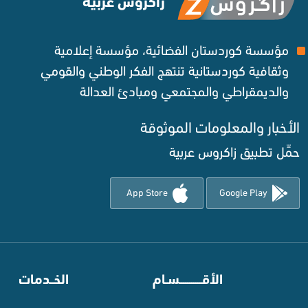
زاكروس عربية
مؤسسة كوردستان الفضائية، مؤسسة إعلامية
وثقافية كوردستانية تنتهج الفكر الوطني والقومي
والديمقراطي والمجتمعي ومبادئ العدالة ‌
الأخبار والمعلومات الموثوقة‌
حمِّل تطبيق زاكروس عربية
App Store
Google Play
⠀
الأقـــــــــــسـام
⠀
الخــدمات