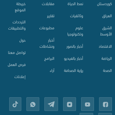
کوردستان
نمط الحياة
مقابلات
خريطة
الموقع
العراق
وثائقيات
تقارير
الترددات
الشرق
علوم
مطبوعات
والتطبيقات
الأوسط
وتكنولوجيا
أخبار
حول
الاقتصاد
أخبار بالصور
ونشاطات
تواصل معنا
الرياضة
أخبار بالفيديو
البرامج
فرص العمل
الصحة
رؤية الصحافة
آراء
إعلانات