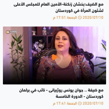
مع الضيف:بخشان زنكنة-الاْمين العام للمجلس الاْعلى
لشئون المراْة في كوردستان
2020/07/10 الجمعة 17:51 م
مع ضيفة .. جوان يونس روژبيانی - نائب في برلمان
كوردستان - الدورة الخامسة
2020/07/10 الجمعة 17:41 م