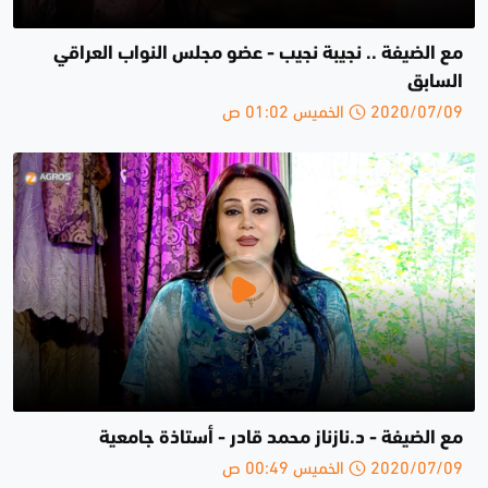
مع الضيفة .. نجيبة نجيب - عضو مجلس النواب العراقي
السابق
2020/07/09 الخميس 01:02 ص
مع الضيفة - د.نازناز محمد قادر - أستاذة جامعية
2020/07/09 الخميس 00:49 ص