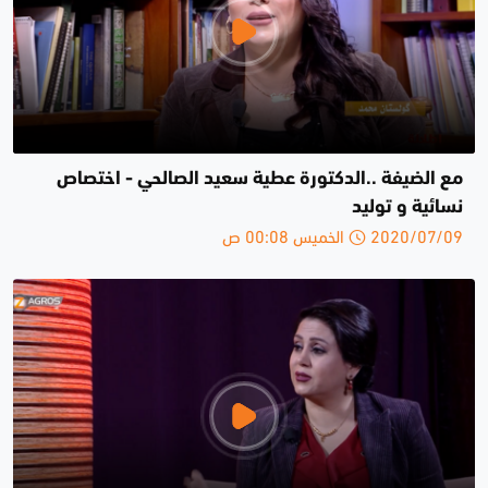
مع الضيفة ..الدكتورة عطية سعيد الصالحي - اختصاص
نسائية و توليد
2020/07/09 الخميس 00:08 ص