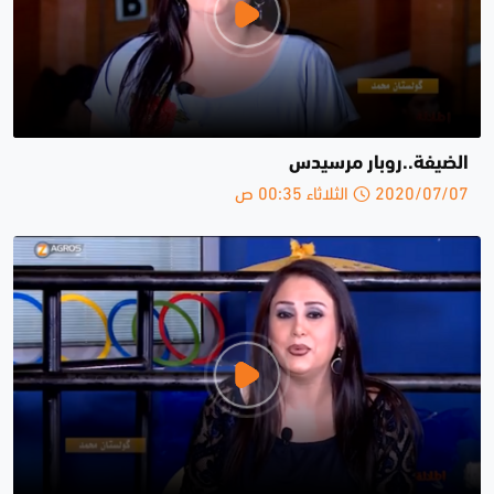
الضيفة..روبار مرسيدس
2020/07/07 الثلاثاء 00:35 ص