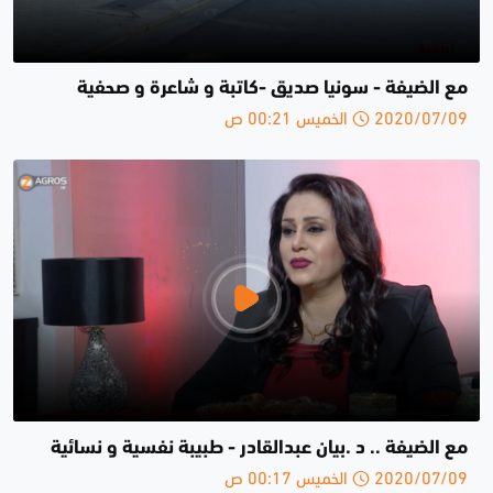
مع الضيفة - سونيا صديق -كاتبة و شاعرة و صحفية
2020/07/09 الخميس 00:21 ص
مع الضيفة .. د .بيان عبدالقادر - طبيبة نفسية و نسائية
2020/07/09 الخميس 00:17 ص