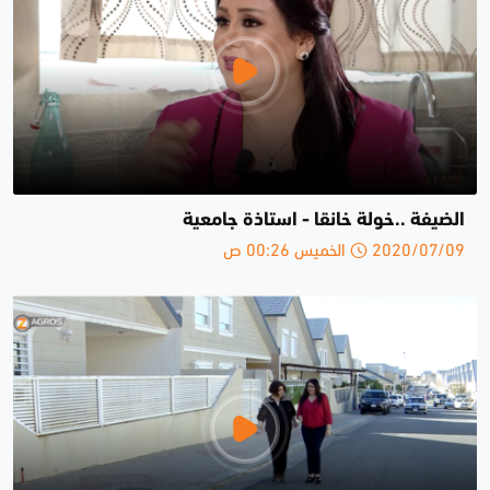
الضيفة ..خولة خانقا - استاذة جامعية
2020/07/09 الخميس 00:26 ص