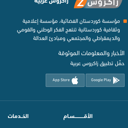
زاكروس عربية
مؤسسة كوردستان الفضائية، مؤسسة إعلامية
وثقافية كوردستانية تنتهج الفكر الوطني والقومي
والديمقراطي والمجتمعي ومبادئ العدالة ‌
الأخبار والمعلومات الموثوقة‌
حمِّل تطبيق زاكروس عربية
App Store
Google Play
⠀
الأقـــــــــــسـام
⠀
الخــدمات