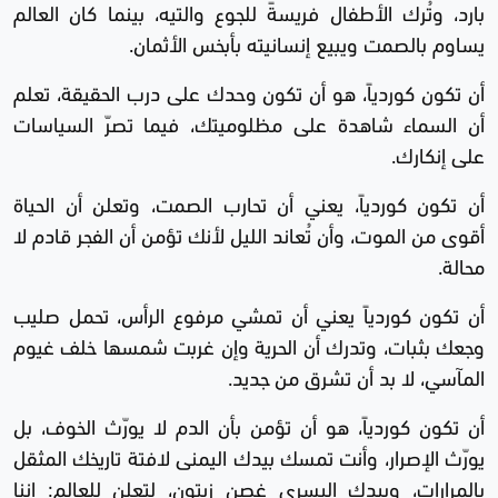
بارد، وتُرك الأطفال فريسةً للجوع والتيه، بينما كان العالم
يساوم بالصمت ويبيع إنسانيته بأبخس الأثمان.
‏أن تكون كوردياً، هو أن تكون وحدك على درب الحقيقة، تعلم
أن السماء شاهدة على مظلوميتك، فيما تصرّ السياسات
على إنكارك.
‏أن تكون كوردياً، يعني أن تحارب الصمت، وتعلن أن الحياة
أقوى من الموت، وأن تُعاند الليل لأنك تؤمن أن الفجر قادم لا
محالة.
‏أن تكون كوردياً يعني أن تمشي مرفوع الرأس، تحمل صليب
وجعك بثبات، وتدرك أن الحرية وإن غربت شمسها خلف غيوم
المآسي، لا بد أن تشرق من جديد.
‏أن تكون كوردياً، هو أن تؤمن بأن الدم لا يورّث الخوف، بل
يورّث الإصرار، وأنت تمسك بيدك اليمنى لافتة تاريخك المثقل
بالمرارات، وبيدك اليسرى غصن زيتون، لتعلن للعالم: إننا