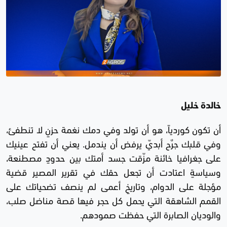
خالدة خليل
‏أن تكون كوردياً، هو أن تولد وفي دمك نغمة حزنٍ لا تنطفئ،
وفي قلبك جرحٌ أبديّ يرفض أن يندمل. يعني أن تفتح عينيك
على جغرافيا خائنة مزّقت جسد أمتك بين حدودٍ مصطنعة،
وسياسةٍ اعتادت أن تجعل حقك في تقرير المصير قضية
مؤجلة على الدوام، وتاريخٍ أعمى لم ينصف تضحياتك على
القمم الشاهقة التي يحمل كل حجر فيها قصة مناضل صلب،
والوديان الصابرة التي حفظت صمودهم.