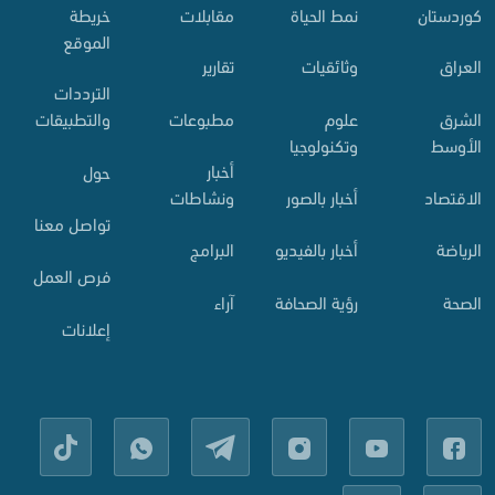
کوردستان
نمط الحياة
مقابلات
خريطة
الموقع
العراق
وثائقيات
تقارير
الترددات
الشرق
علوم
مطبوعات
والتطبيقات
الأوسط
وتكنولوجيا
أخبار
حول
الاقتصاد
أخبار بالصور
ونشاطات
تواصل معنا
الرياضة
أخبار بالفيديو
البرامج
فرص العمل
الصحة
رؤية الصحافة
آراء
إعلانات