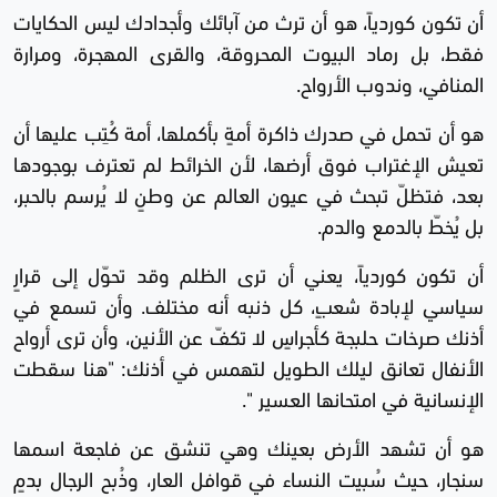
‏أن تكون كوردياً، هو أن ترث من آبائك وأجدادك ليس الحكايات
فقط، بل رماد البيوت المحروقة، والقرى المهجرة، ومرارة
المنافي، وندوب الأرواح.
‏هو أن تحمل في صدرك ذاكرة أمةٍ بأكملها، أمة كُتِب عليها أن
تعيش الإغتراب فوق أرضها، لأن الخرائط لم تعترف بوجودها
بعد، فتظلّ تبحث في عيون العالم عن وطنٍ لا يُرسم بالحبر،
بل يُخطّ بالدمع والدم.
‏أن تكون كوردياً، يعني أن ترى الظلم وقد تحوّل إلى قرارٍ
سياسي لإبادة شعبٍ، كل ذنبه أنه مختلف. وأن تسمع في
أذنك صرخات حلبجة كأجراسٍ لا تكفّ عن الأنين، وأن ترى أرواح
الأنفال تعانق ليلك الطويل لتهمس في أذنك: "هنا سقطت
الإنسانية في امتحانها العسير ".
‏هو أن تشهد الأرض بعينك وهي تنشق عن فاجعة اسمها
سنجار، حيث سُبيت النساء في قوافل العار، وذُبح الرجال بدمٍ