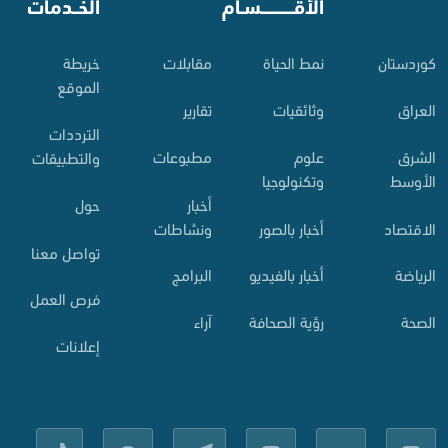
⠀
الأقـــــــــــسـام
⠀
الخــدمات
کوردستان
نمط الحياة
مقابلات
خريطة
الموقع
العراق
وثائقيات
تقارير
الترددات
الشرق
علوم
مطبوعات
والتطبيقات
الأوسط
وتكنولوجيا
أخبار
حول
الاقتصاد
أخبار بالصور
ونشاطات
تواصل معنا
الرياضة
أخبار بالفيديو
البرامج
فرص العمل
الصحة
رؤية الصحافة
آراء
إعلانات