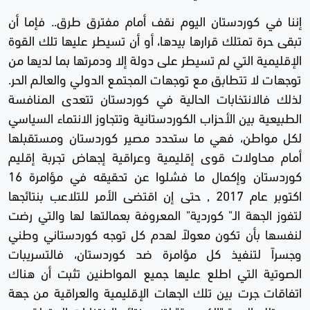
إننا في كوردستان اليوم نقف أمام مفترق طرق.. فإما أن
تبقى حرة تمتلك قرارها بيدها، أو أن تسيطر عليها تلك القوة
الإقليمية التي لم تسيطر على دولة إلا ودمرتها بما لديها من
توجهات لا تتطابق مع توجهات المجتمع الدولي والعالم الحر.
لذلك فالانتخابات الحالية في كوردستان تتعدى المنافسة
الطبيعية بين الأحزاب الكوردستانية وتتجاوز الانتماء السياسي
لكل مواطن، فهي ما ستحدد مصير كوردستان ومستقبلها
أمام محاولات قوى إقليمية وعراقية إجهاض تجربة إقليم
كوردستان وإكمال ما فشلوا عن تحقيقه في مؤامرة 16
اكتوبر عام 2017 , حتى إن اقتضى الأمر للتلاعب بنتائجها
لتفوز الجهة الـ" كوردية" المعروفة بعمالتها لها والتي رضت
لنفسها بأن تكون معولاً لهدم كل توجه كوردستاني وطني
وجسراً لتنفيذ كل مؤامرة ضد كوردستان، فالتسريبات
الصوتية التي اطلع عليها جميع المواطنين تثبت أن هناك
اتفاقات جرت بين تلك الجهات الإقليمية والعراقية من جهة