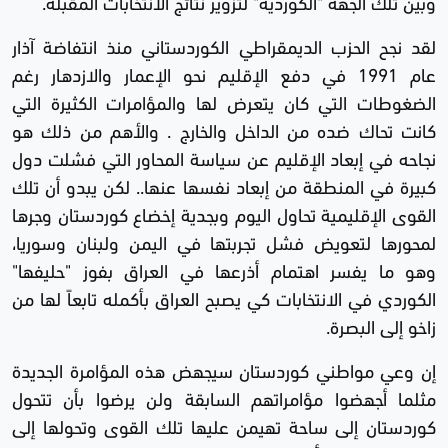
وبين تلك الجهة "الكوردية" لتزوير نتائج الانتخابات المقبلة.
لقد نجح الحزب الديمقراطي الكوردستاني منذ انتفاضة آذار
عام 1991 في دفع الإقليم نحو الإعمار والازدهار رغم
الضغوطات التي كان يتعرض لها والمؤامرات الكثيرة التي
كانت تحاك ضده من الداخل والخارج . والأهم من ذلك هو
نجاحه في إبعاد الإقليم عن سياسة المحاور التي فشلت دول
كبيرة في المنطقة من إبعاد نفسها عنها.. لكن يبدو أن تلك
القوى الإقليمية تحاول اليوم وبجدية إخضاع كوردستان وجرها
لمحورها لتعويض فشل تجربتها في اليمن ولبنان وسوريا،
وهو ما يفسر اهتمام أذرعها في العراق بفوز "حليفها"
الكوردي في الانتخابات كي يصبح العراق بأكمله تابعاً لها من
زاخو إلى البصرة.
إن وعي مواطني كوردستان سيجهض هذه المؤامرة الجديدة
مثلما أجهضوا مؤامراتهم السابقة ولن يرضوا بأن تتحول
كوردستان إلى ساحة تهيمن عليها تلك القوى وتحولها إلى