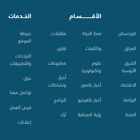
⠀
الأقـــــــــــسـام
⠀
الخــدمات
کوردستان
نمط الحياة
مقابلات
خريطة
الموقع
العراق
وثائقيات
تقارير
الترددات
الشرق
علوم
مطبوعات
والتطبيقات
الأوسط
وتكنولوجيا
أخبار
حول
الاقتصاد
أخبار بالصور
ونشاطات
تواصل معنا
الرياضة
أخبار بالفيديو
البرامج
فرص العمل
الصحة
رؤية الصحافة
آراء
إعلانات