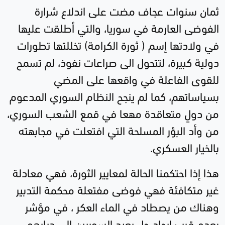
ثمان سنوات عجاف مضت على اندلاع شرارة
الفوضى العارمة في سوريا، والتي أطلقت عليها
في ولادتها إسم ( ثورة الكرامة) تخللتها تطورات
دولية كبيرة، لتتحول الى صراعات نفوذ، لم تسمح
للقوى الفاعلة في واقعها على المضي
بسياساتهم، كما لم ينجح النظام السوري المدعوم
من دولٍ متعاقدة مهعا في قمع الشعب السوري،
من وأد البؤر المسلحة التي افتعلت في مجابهته
بالخيار العسكري.
هذا إذا احتكمنا الحالة لمعايير الثورة، فهي معادلة
غير متكافئة فهي فوضى مفتعلة محكمة التدبير
وهناك من يصطاد في الماء العكر ، في مؤشر
بعدم قرب إيجاد حل يعيد السوريين إلى ديارهم