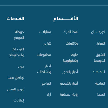
⠀
الأقـــــــــــسـام
⠀
الخــدمات
کوردستان
نمط الحياة
مقابلات
خريطة
الموقع
العراق
وثائقيات
تقارير
الترددات
الشرق
علوم
مطبوعات
والتطبيقات
الأوسط
وتكنولوجيا
أخبار
حول
الاقتصاد
أخبار بالصور
ونشاطات
تواصل معنا
الرياضة
أخبار بالفيديو
البرامج
فرص العمل
الصحة
رؤية الصحافة
آراء
إعلانات