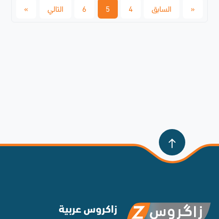
«
السابق
4
5
6
التالي
»
زاكروس عربية