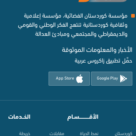
مؤسسة كوردستان الفضائية، مؤسسة إعلامية
وثقافية كوردستانية تنتهج الفكر الوطني والقومي
والديمقراطي والمجتمعي ومبادئ العدالة ‌
الأخبار والمعلومات الموثوقة‌
حمِّل تطبيق زاكروس عربية
App Store
Google Play
⠀
الأقـــــــــــسـام
⠀
الخــدمات
کوردستان
نمط الحياة
مقابلات
خريطة