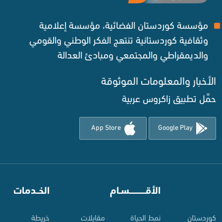
مؤسسة كوردستان الفضائية، مؤسسة إعلامية
وثقافية كوردستانية تنتهج الفكر الوطني والقومي
والديمقراطي والمجتمعي ومبادئ العدالة ‌
الأخبار والمعلومات الموثوقة‌
حمِّل تطبيق زاكروس عربية
App Store
Google Play
⠀
الأقـــــــــــسـام
⠀
الخــدمات
کوردستان
نمط الحياة
مقابلات
خريطة