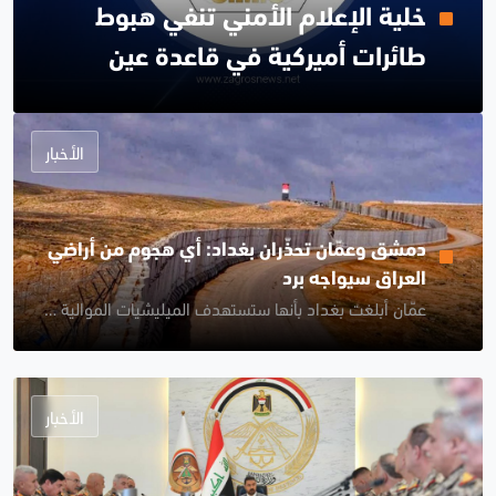
خلية الإعلام الأمني تنفي هبوط
طائرات أميركية في قاعدة عين
الأسد
الأخبار
دمشق وعمّان تحذّران بغداد: أي هجوم من أراضي
العراق سيواجه برد
عمّان أبلغت بغداد بأنها ستستهدف الميليشيات الموالية لإيران إذا تعرضت الأراضي الأردنية لهجمات
الأخبار