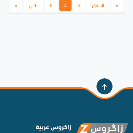
«
السابق
3
4
5
التالي
»
زاكروس عربية