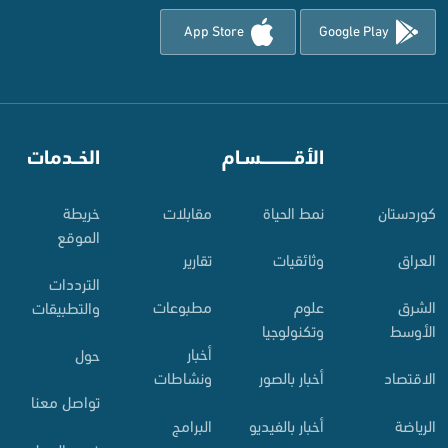
App Store
Google Play
⠀
الأقـــــــــــسـام
⠀
الخــدمات
کوردستان
نمط الحياة
مقابلات
خريطة
الموقع
العراق
وثائقيات
تقارير
الترددات
الشرق
علوم
مطبوعات
والتطبيقات
الأوسط
وتكنولوجيا
أخبار
حول
الاقتصاد
أخبار بالصور
ونشاطات
تواصل معنا
الرياضة
أخبار بالفيديو
البرامج