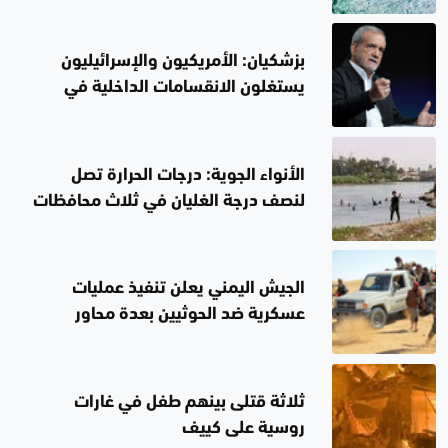
السليمانية
بزشكيان: الأمريكيون والإسرائيليون
يستغلون الانقسامات الداخلية في
إيران.. لن أستقيل
الأنواء الجوية: درجات الحرارة تصل
لنصف درجة الغليان في ثلاث محافظات
غداً
الجيش اليمني يعلن تنفيذ عمليات
عسكرية ضد الحوثيين بعدة محاور
ثلاثة قتلى بينهم طفل في غارات
روسية على كييف