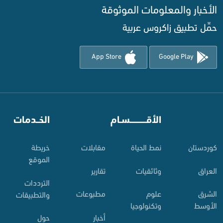
الأخبار والمعلومات الموثوقة‌
حمِّل تطبيق زاكروس عربية
App Store
Google Play
⠀
الأقـــــــــــسـام
⠀
الخــدمات
کوردستان
نمط الحياة
مقابلات
خريطة
الموقع
العراق
وثائقيات
تقارير
الترددات
الشرق
علوم
مطبوعات
والتطبيقات
الأوسط
وتكنولوجيا
أخبار
حول