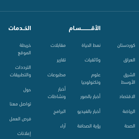
⠀
الأقـــــــــــسـام
⠀
الخــدمات
کوردستان
نمط الحياة
مقابلات
خريطة
الموقع
العراق
وثائقيات
تقارير
الترددات
الشرق
علوم
مطبوعات
والتطبيقات
الأوسط
وتكنولوجيا
أخبار
حول
الاقتصاد
أخبار بالصور
ونشاطات
تواصل معنا
الرياضة
أخبار بالفيديو
البرامج
فرص العمل
الصحة
رؤية الصحافة
آراء
إعلانات