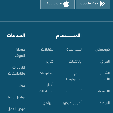
App Store
Google Play
⠀
الأقـــــــــــسـام
⠀
الخــدمات
کوردستان
نمط الحياة
مقابلات
خريطة
الموقع
العراق
وثائقيات
تقارير
الترددات
الشرق
علوم
مطبوعات
والتطبيقات
الأوسط
وتكنولوجيا
أخبار
حول
الاقتصاد
أخبار بالصور
ونشاطات
تواصل معنا
الرياضة
أخبار بالفيديو
البرامج
فرص العمل