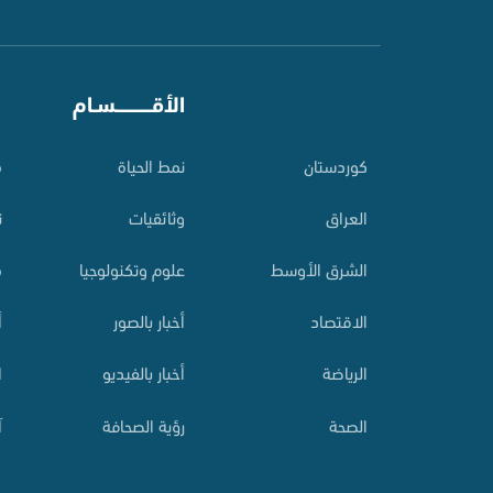
⠀
الأقـــــــــــسـام
⠀
کوردستان
نمط الحياة
م
العراق
وثائقيات
ت
الشرق الأوسط
علوم وتكنولوجيا
م
الاقتصاد
أخبار بالصور
أ
الرياضة
أخبار بالفيديو
ا
الصحة
رؤية الصحافة
آ