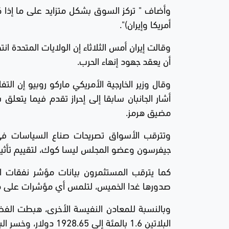
وأضاف " تركز السوق بشكل متزايد على ما إذا 
أمريكا وإيران)".
وقالت إيران أمس الثلاثاء إن الولايات المتحدة
أن يعقد جهود إنهاء الحرب.
وقال وزير الخارجية الأمريكي ماركو روبيو إن ا
أشار الجانبان سابقا إلى إحراز تقدم فيما يتعل
مضيق هرمز.
وتترقب الأسواق تصريحات صناع السياسات في
جيفرسون وعضو المجلس ليسا كوك، لتقييم تأثير
كما يترقب المستثمرون بيانات مؤشر نفقات ال
صدورها غدا الخميس، لتلمس أي مؤشرات على مسا
البلاتين 1.6 بالمئة إلى 1928.65 دولار، وخسر البلاديوم 0.8 بالمئة إلى 1368.34 دولار.