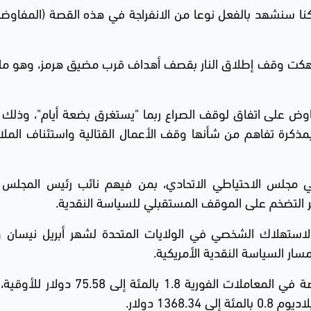
كنا سنشهد بالفعل نوعا من الانفراجة في هذه القصة (المفاوض
 انتهكت وقف إطلاق النار بقصف أهداف قرب مضيق هرمز، وهو ما 
لتفاوض على اتفاق لوقف الصراع ربما "يستغرق بضعة أيام"، وذلك 
ق بمذكرة تفاهم من شأنها وقف الأعمال القتالية واستئناف الملا
 مجلس الاحتياطي الاتحادي، بمن فيهم نائب رئيس المجلس 
 التضخم على الموقف المستقبلي للسياسة النقدية.
استهلاك الشخصي في الولايات المتحدة لشهر أبريل نيسان وا
ر السياسة النقدية الأمريكية.
وبالنسبة للمعادن النفيسة الأخرى، هبطت الفضة في المعاملات الفورية 1.8 بالمئ