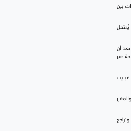
ات بين
يُحتمل
بعد أن
حة عبر
فيليب
لمقرر
ة إلى 75.58 دولار للأوقية، وتراجع