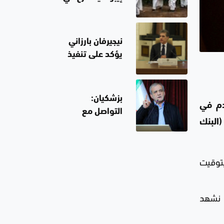
وإحالته إلى
الكونغو ويتجاوز
التحقيق
قدرات الاستجابة
نيجيرفان بارزاني
يؤكد على تنفيذ
قرار حصر السلاح
وأن يبقى العراق
عامل استقرار لا
بزشكيان:
دم في
ساحة للتهديد
التواصل مع
(البنك
مجتبى خامنئي
"صعب للغاية"
حاليا
معاملات الفورية 0.3 بالمئة إلى 4493.43 دولار للأوقية (الأونصة) بحلول الساعة 0545 بتوقيت
ا نشهد