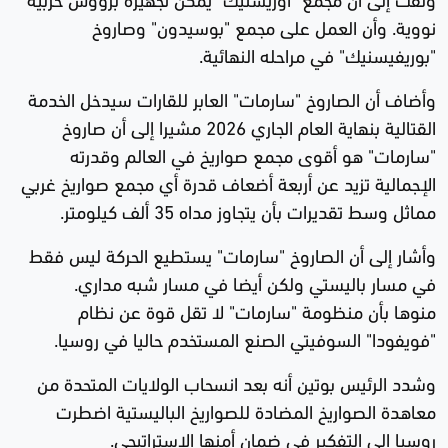
نووية. وأن العمل على مجمع "بوسيدون" وصاروخ
"بوريفيسنيك" في مراحله النهائية.
وأضاف أن الصاروخ "سارمات" العابر للقارات سيدخل الخدمة
القتالية بنهاية العام الجاري 2026 مشيرا إلى أن صاروخ
"سارمات" هو أقوى مجمع صواريخ في العالم وقدرته
الإجمالية تزيد عن أربعة أضعاف قدرة أي مجمع صواريخ غربي
مماثل وسط تقديرات بأن يتجاوز مداه 35 ألف كيلومتر.
وأشار إلى أن الصاروخ "سارمات" يستطيع الحركة ليس فقط
في مسار باليستي ولكن أيضا في مسار شبه مداري.
منوها بأن منظومة "سارمات" لا تقل قوة عن نظام
"فويفودا" السوفيتي الصنع المستخدم حاليا في روسيا.
وشدد الرئيس بوتين أنه بعد انسحاب الولايات المتحدة من
معاهدة الصواريخ المضادة للصواريخ الباليستية اضطرت
روسيا إلى التفكير في ضمان أمنها الاستراتيجي.