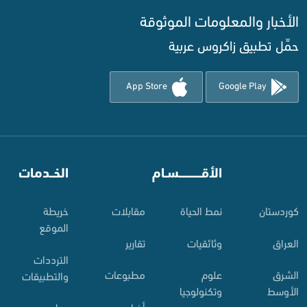
الأخبار والمعلومات الموثوقة‌
حمِّل تطبيق زاكروس عربية
App Store
Google Play
⠀
الأقـــــــــــسـام
⠀
الخــدمات
کوردستان
نمط الحياة
مقابلات
خريطة
الموقع
العراق
وثائقيات
تقارير
الترددات
الشرق
علوم
مطبوعات
والتطبيقات
الأوسط
وتكنولوجيا
أخبار