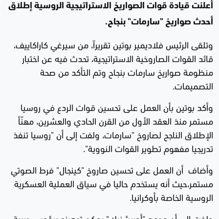
أعلنت قيادة قوات الصواريخ الاستراتيجية الروسية إطلاق
أحدث صواريخ "سارمات" بنجاح.
وتلقى الرئيس فلاديمير بوتين تقريراً، من سيرغي كاراكاييف،
قائد القوات الصاروخية الاستراتيجية، تحدث فيه عن اختبار
منظومة صواريخ سارمات بنجاح وتم التأكد من صحة
التصميمات.
وأكد بوتين بأن العمل على تحسين قوات الردع في روسيا
مستمر منذ العقد الأول من القرن الحادي والعشرين، مهنّأ
الإطلاق الناجح لصاروخ "سارمات، ولفت إلى أن "روسيا تنفذ
تدريجيا مفهوم تطوير القوات النووية".
وأضاف أن العمل على تحسين صاروخ "كينجال" فرط الصوتي
مستمر،حيث أنه يستخدم حاليا في سياق العملية العسكرية
الروسية الخاصة بأوكرانيا.
ولفت إلى أن مجمع "أوريشنيك" يمكن تجهيزه برؤوس حربية