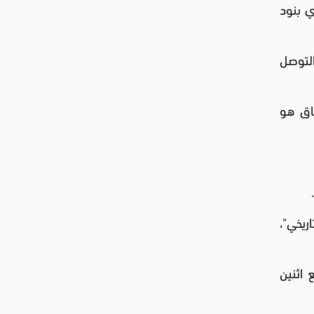
لا يتضمن "أي بنود
التوصل
فاق هو
ريخي"،
 اثنين