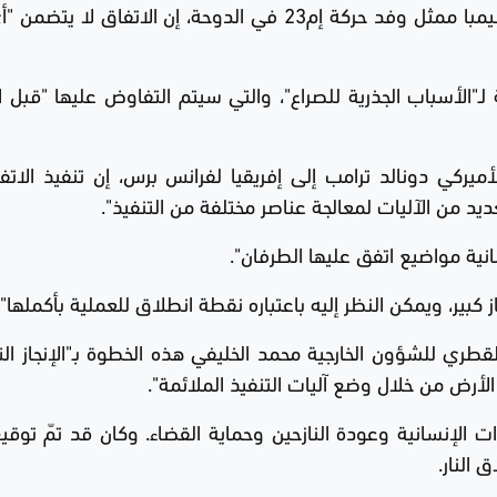
وفي بيان لوكالة فرانس برس، قال بنجامين مبونيمبا ممثل وفد حركة إم23 في الدوحة، إن الاتفاق 
الأسباب الجذرية للصراع"، والتي سيتم التفاوض عليها "قبل 
يركي دونالد ترامب إلى إفريقيا لفرانس برس، إن تنفيذ الات
ديد من الآليات لمعالجة عناصر مختلفة من التنفيذ".
نية مواضيع اتفق عليها الطرفان".
از كبير، ويمكن النظر إليه باعتباره نقطة انطلاق للعملية بأكملها".
طري للشؤون الخارجية محمد الخليفي هذه الخطوة بـ"الإنجاز التا
أرض من خلال وضع آليات التنفيذ الملائمة".
ت الإنسانية وعودة النازحين وحماية القضاء. وكان قد تمّ توقيع
النار.