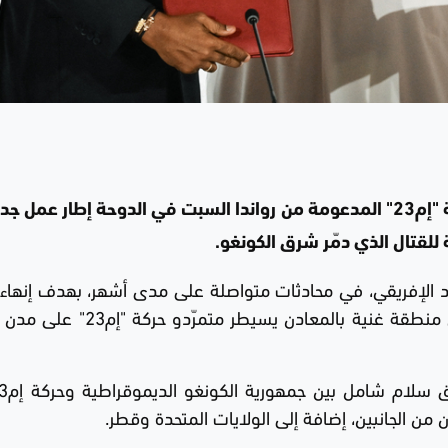
وقّعت جمهورية الكونغو الديموقراطية وحركة "إم23" المدعومة من رواندا السبت في الدوحة إطار عم
لقتال الذي دمّر شرق الكونغو.
اد الإفريقي، في محادثات متواصلة على مدى أشهر، بهدف إنهاء 
في شرق جمهورية الكونغو الديموقراطية وهي منطقة غنية بالمعادن يسيط
 الجانبين، إضافة إلى الولايات المتحدة وقطر.