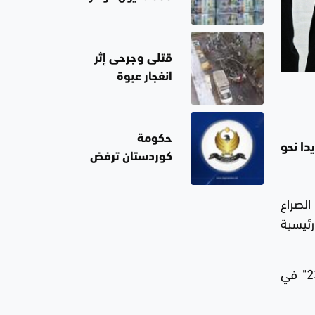
من البنك
المركزي
الأميركي
قتلى وجرحى إثر
انفجار عبوة
ناسفة بحافلة
نقل ركاب في
مدينة جرمانا
حكومة
ل جديدا نحو
قرب دمشق
كوردستان ترفض
الإجراءات
الأحادية لشركتي
الصراع
"كرسنت
ر متمرّدو حركة "إم23" على مدن رئيسية
بتروليوم" و"دانة
غاز" بشأن تزويد
الكهرباء العراقية
تمّ توقيع الاتفاق المسمى "إطار الدوحة لاتفاق سلام شامل بين جمهورية الكونغو الديموقراطية وحركة إم23" في
بالغاز الطبيعي
من الإقليم