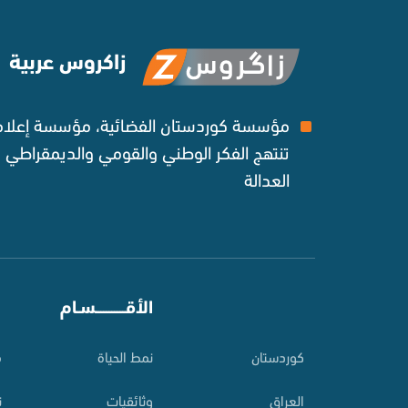
زاكروس عربية
مؤسسة كوردستان الفضائية، مؤسسة إعلامي
تنتهج الفكر الوطني والقومي والديمقراطي
العدالة ‌
⠀
الأقـــــــــــسـام
⠀
کوردستان
نمط الحياة
م
العراق
وثائقيات
ت