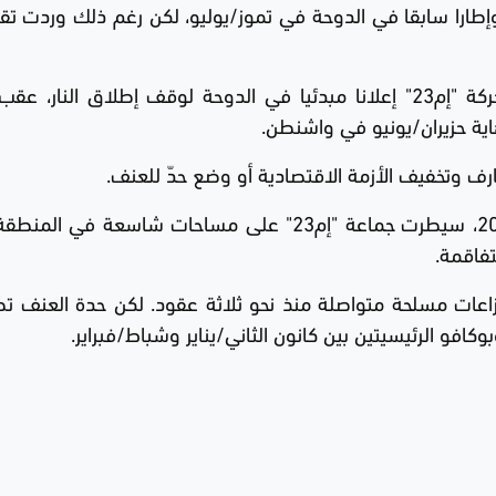
 وإطارا سابقا في الدوحة في تموز/يوليو، لكن رغم ذلك وردت تقا
وفي تموز/يوليو، وقّعت سلطات كينشاسا وحركة "إم23" إعلانا مبدئيا في الدوحة لوقف إطلاق النار
هاية حزيران/يونيو في واشنطن.
ارف وتخفيف الأزمة الاقتصادية أو وضع حدّ للعنف.
منذ معاودتها حمل السلاح في نهاية العام 2021، سيطرت جماعة "إم23" على مساحات شاسعة 
تفاقمة.
نزاعات مسلحة متواصلة منذ نحو ثلاثة عقود. لكن حدة العنف 