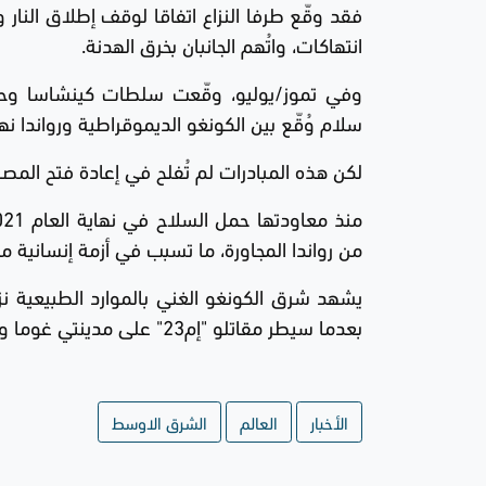
فقد وقّع طرفا النزاع اتفاقا لوقف إطلاق النار
انتهاكات، واتُهم الجانبان بخرق الهدنة.
سلام وُقّع بين الكونغو الديموقراطية ورواندا ن
لكن هذه المبادرات لم تُفلح في إعادة فتح المص
من رواندا المجاورة، ما تسبب في أزمة إنسانية م
يشهد شرق الكونغو الغني بالموارد الطبيعية 
بعدما سيطر مقاتلو "إم23" على مدينتي غوما وبوكافو الرئيسيتين بين كانون الثاني/يناير وشباط/فبراير.
الأخبار
العالم
الشرق الاوسط