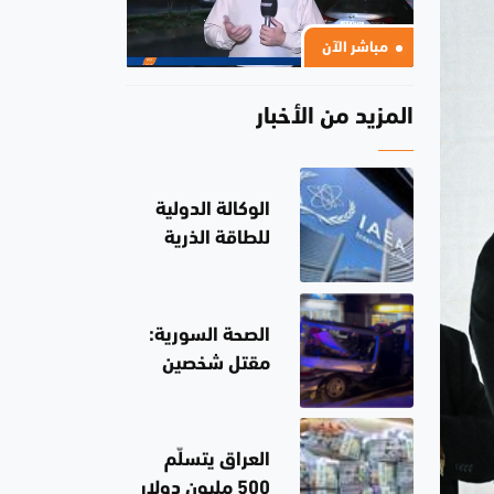
مباشر الآن
المزيد من الأخبار
الوكالة الدولية
للطاقة الذرية
تحذر من الوضع
في محطة
زابوريجيا
الصحة السورية:
مقتل شخصين
وإصابة 13 في
انفجار جرمانا
العراق يتسلّم
500 مليون دولار