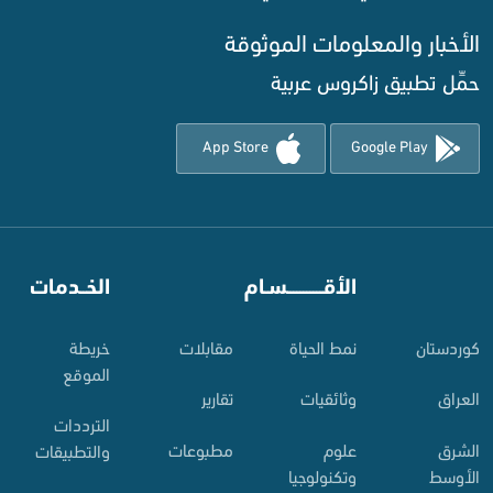
الأخبار والمعلومات الموثوقة‌
حمِّل تطبيق زاكروس عربية
App Store
Google Play
⠀
الأقـــــــــــسـام
⠀
الخــدمات
کوردستان
نمط الحياة
مقابلات
خريطة
الموقع
العراق
وثائقيات
تقارير
الترددات
الشرق
علوم
مطبوعات
والتطبيقات
الأوسط
وتكنولوجيا