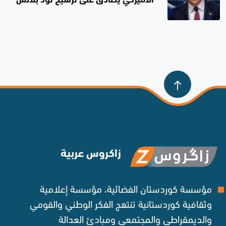
الأميركي يصادق على ترشيح تود بلانش
لمنصب وزير العدل
زاكروس عربية
مؤسسة كوردستان الفضائية، مؤسسة إعلامية
وثقافية كوردستانية تنتهج الفكر الوطني والقومي
والديمقراطي والمجتمعي ومبادئ العدالة ‌