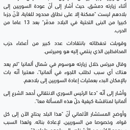
أثناء زيارته دمشق، حيث أشار إلى أنّ عودة السوريين إلى
بلادهم ليست "ممكنة إلا على نطاق محدود للغاية، لأنّ جزءا
كبيرا من البنى التحتية في البلاد مدمّر" بعد 13 عاما من
الحرب.
وقوبلت تحفظاته بانتقادات عدد كبير من أعضاء حزب
المحافظين الذي ينتمي إليه هو وميرتس.
وقال ميرتس خلال زيارته هوسوم في شمال ألمانيا "لم يعد
هناك أي سبب لطلب اللجوء في ألمانيا"، معتبرا أنّه بات
بالإمكان البدء بعمليات إعادة السوريين إلى بلادهم.
وأشار إلى أنّه "دعا الرئيس السوري الانتقالي أحمد الشرع إلى
ألمانيا لمناقشة كيفية حلّ هذه المسألة معا".
وأوضح المستشار الألماني أنّ "هذا البلد يحتاج الآن إلى كل
قواه، وخصوصا من السوريين، لإعادة بنائه. ولهذا السبب
سيعود الكثير من الأشخاص إلى بلدهم طواعية".