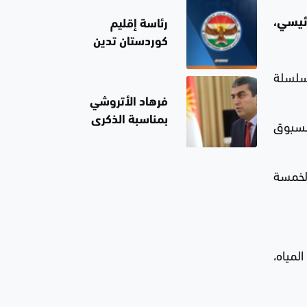
نقل إليه رسالة
ئيسي،
رئاسة إقليم
من قيادة
كوردستان تدين
المملكة
تفجير جرمانا
وبي من سلسلة
فرهاد الأتروشي
بمناسبة الذكرى
مسبوق
الـ93 لمذبحة
سيميل: ندعو
الخمسة
لحماية حقوق
المكونات
مليون متر مكعب من المياه،