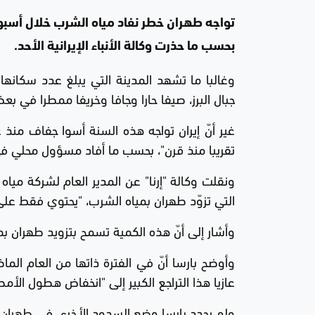
تواجه طهران خطر نفاد مياه الشرب خلال أسبو
بحسب ما حذرت وكالة الأنباء الإيرانية الأحد.
جبال البرز، صيفا حارا وجافا وخريفا ممطرا في بع
غير أنّ إيران تواجه هذه السنة أسوا جفاف م
تقريبا منذ قرن"، بحسب ما أفاد مسؤول محلي في
ونقلت وكالة "إرنا" عن المدير العام لشركة مياه 
التي تزوّد طهران بمياه الشرب، "يحتوي فقط على 14 مليون متر مكعب من المياه، أي 8 في المئة من سعت
وأشار إلى أنّ هذه الكمية تسمح بتزويد طهران 
عازيا هذا التراجع الكبير إلى "انخفاض هطول الأ
ولم يحدد بارسا وضع السدود الأخرى في طهران.