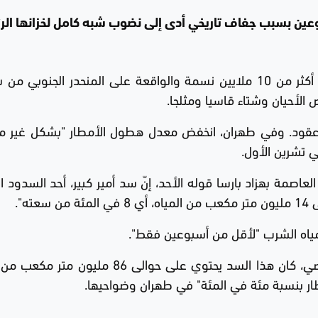
عين بسبب جفاف تاريخي أدى إلى نضوب شبه كامل لخزانها الر
وغالبا ما تشهد المدينة التي يبلغ عدد سكانها أكثر من 10 ملايين نسمة والواقعة على المنحدر الجن
ض الأحيان وشتاء قاسيا ومثلجا.
نذ عقود. وفي طهران، انخفض معدل هطول الأمطار "بشكل غير 
 تشرين الأول.
العاصمة بهزاد بارسا قوله الأحد، إنّ سد أمير كبير، أحد السدود 
ه".
بمياه الشرب "لأقل من أسبوعين فقط".
وأوضح بارسا أنّ في الفترة ذاتها من العام الماضي، كان هذا السد يحتوي على حوالى 86 
مطار بنسبة مئة في المئة" في طهران وضواحيها.