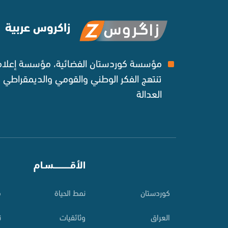
زاكروس عربية
مؤسسة كوردستان الفضائية، مؤسسة إعلامي
تنتهج الفكر الوطني والقومي والديمقراطي
العدالة ‌
⠀
الأقـــــــــــسـام
⠀
کوردستان
نمط الحياة
م
العراق
وثائقيات
ت