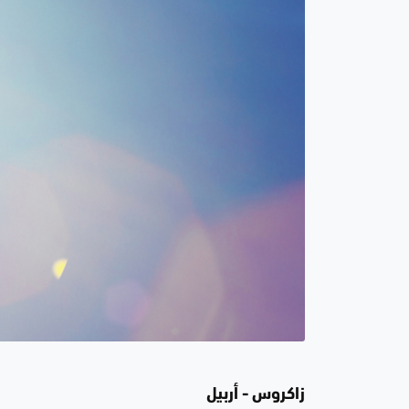
زاكروس - أربيل