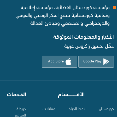
مؤسسة كوردستان الفضائية، مؤسسة إعلامية
وثقافية كوردستانية تنتهج الفكر الوطني والقومي
والديمقراطي والمجتمعي ومبادئ العدالة ‌
الأخبار والمعلومات الموثوقة‌
حمِّل تطبيق زاكروس عربية
App Store
Google Play
⠀
الأقـــــــــــسـام
⠀
الخــدمات
کوردستان
نمط الحياة
مقابلات
خريطة
الموقع