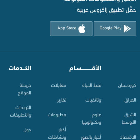
حمِّل تطبيق زاكروس عربية
App Store
Google Play
⠀
الأقـــــــــــسـام
⠀
الخــدمات
کوردستان
نمط الحياة
مقابلات
خريطة
الموقع
العراق
وثائقيات
تقارير
الترددات
الشرق
علوم
مطبوعات
والتطبيقات
الأوسط
وتكنولوجيا
أخبار
حول
الاقتصاد
أخبار بالصور
ونشاطات