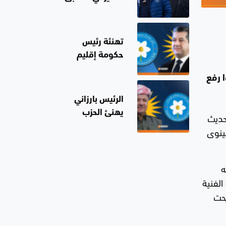
جو بايدن يكشف
عن انتشار
السرطان في
تهنئة رئيس
جسد والده
حكومة إقليم
كوردستان بذكرى
 رفع
تأسيس الحزب
الاشتراكي
الرئيس بارزاني
الديمقراطي
يهنئ الحزب
حديث
الكوردستاني
الاشتراكي
ينوى
الديمقراطي
الكوردستاني
بذكرى تأسيسه
ه
الخمسين
الفنية
بحت