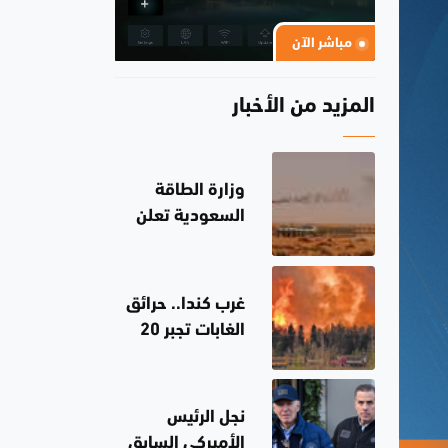
مباشر الآن
المزيد من الأخبار
وزارة الطاقة
السعودية تعلن
إخماد حريق في
منشأة لأرامكو
بجنوب البلاد
غرب كندا.. حرائق
الغابات تجبر 20
ألف شخص على
إخلاء منازلهم
نجل الرئيس
الأميركي السابق