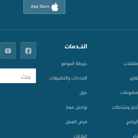
App Store
الخــدمات
قابلات
خريطة الموقع
قارير
الترددات والتطبيقات
طبوعات
حول
خبار ونشاطات
تواصل معنا
لبرامج
فرص العمل
راء
إعلانات