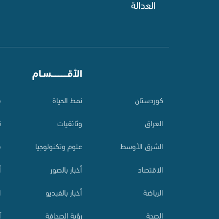
العدالة ‌
⠀
الأقـــــــــــسـام
⠀
کوردستان
نمط الحياة
م
العراق
وثائقيات
ت
الشرق الأوسط
علوم وتكنولوجيا
م
الاقتصاد
أخبار بالصور
أ
الرياضة
أخبار بالفيديو
ا
الصحة
رؤية الصحافة
آ