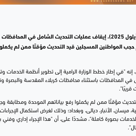
أعلنت وزارة التجارة الاتحادية، اليوم الإثنين (1 أيلول 2025)، إيقاف عمليات التحديث الشامل في المحافظات
م حجب المواطنين المسجلين قيد التحديث مؤقتًا ممن لم يكملوا
إنه "في إطار خطط الوزارة الرامية إلى تطوير أنظمة الخدمات وت
مل في المحافظات باستثناء محافظات كربلاء المقدسة والبصرة ون
ريبًا".
ديث مؤقتًا ممن لم يكملوا رفع بياناتهم الموحدة ومطابقة وج
 ميسان، الأنبار، ديالى، وبغداد؛ وذلك لغرض استكمال الإجراءات 
خدمات بصورة كاملة"، مشددًا على، أن "هذا الإجراء إداري وفني 
ل".