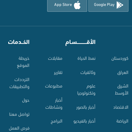
App Store
Google Play
⠀
الأقـــــــــــسـام
⠀
الخــدمات
کوردستان
نمط الحياة
مقابلات
خريطة
الموقع
العراق
وثائقيات
تقارير
الترددات
الشرق
علوم
مطبوعات
والتطبيقات
الأوسط
وتكنولوجيا
أخبار
حول
الاقتصاد
أخبار بالصور
ونشاطات
تواصل معنا
الرياضة
أخبار بالفيديو
البرامج
فرص العمل