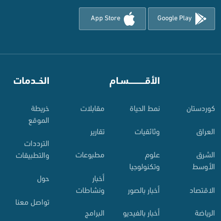
App Store
Google Play
⠀
الأقـــــــــــسـام
⠀
الخــدمات
کوردستان
نمط الحياة
مقابلات
خريطة
الموقع
العراق
وثائقيات
تقارير
الترددات
الشرق
علوم
مطبوعات
والتطبيقات
الأوسط
وتكنولوجيا
أخبار
حول
الاقتصاد
أخبار بالصور
ونشاطات
تواصل معنا
الرياضة
أخبار بالفيديو
البرامج