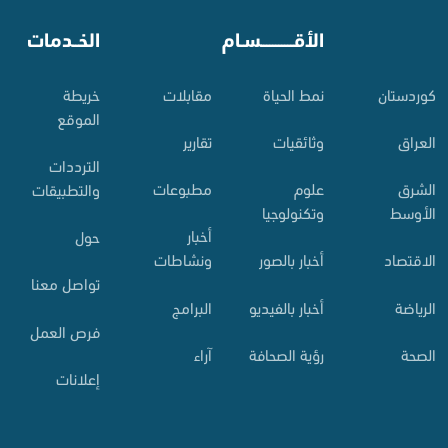
⠀
الأقـــــــــــسـام
⠀
الخــدمات
کوردستان
نمط الحياة
مقابلات
خريطة
الموقع
العراق
وثائقيات
تقارير
الترددات
الشرق
علوم
مطبوعات
والتطبيقات
الأوسط
وتكنولوجيا
أخبار
حول
الاقتصاد
أخبار بالصور
ونشاطات
تواصل معنا
الرياضة
أخبار بالفيديو
البرامج
فرص العمل
الصحة
رؤية الصحافة
آراء
إعلانات