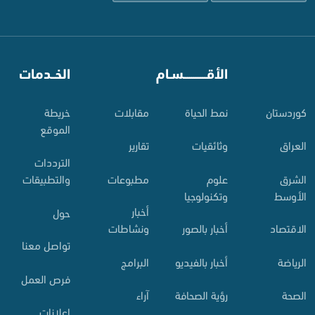
⠀
الأقـــــــــــسـام
⠀
الخــدمات
کوردستان
نمط الحياة
مقابلات
خريطة
الموقع
العراق
وثائقيات
تقارير
الترددات
الشرق
علوم
مطبوعات
والتطبيقات
الأوسط
وتكنولوجيا
أخبار
حول
الاقتصاد
أخبار بالصور
ونشاطات
تواصل معنا
الرياضة
أخبار بالفيديو
البرامج
فرص العمل
الصحة
رؤية الصحافة
آراء
إعلانات