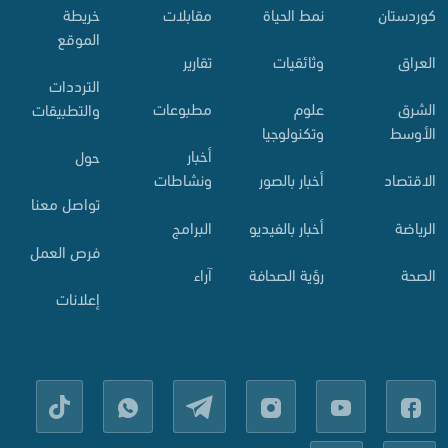
کوردستان
نمط الحياة
مقابلات
خريطة
الموقع
العراق
وثائقيات
تقارير
الترددات
الشرق
علوم
مطبوعات
والتطبيقات
الأوسط
وتكنولوجيا
أخبار
حول
الاقتصاد
أخبار بالصور
ونشاطات
تواصل معنا
الرياضة
أخبار بالفيديو
البرامج
فرص العمل
الصحة
رؤية الصحافة
آراء
إعلانات