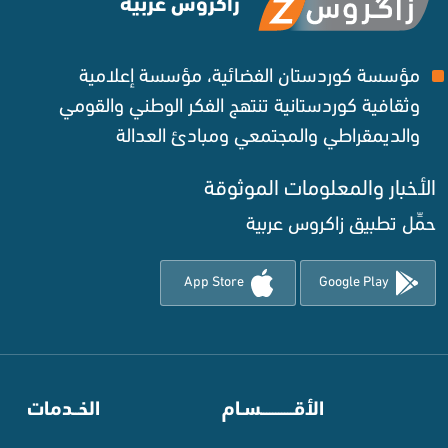
زاكروس عربية
مؤسسة كوردستان الفضائية، مؤسسة إعلامية
وثقافية كوردستانية تنتهج الفكر الوطني والقومي
والديمقراطي والمجتمعي ومبادئ العدالة ‌
الأخبار والمعلومات الموثوقة‌
حمِّل تطبيق زاكروس عربية
App Store
Google Play
⠀
الأقـــــــــــسـام
⠀
الخــدمات