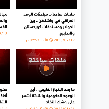
ملفات ساخنة.. مباحثات الوفد
مجال
العراقي في واشنطن.. بين
والح
الدولار ومستحقات كوردستان
الفس
23/02/12
والتطبيع
2023/02/19 الأحد 09:57 ص
ما بعد الإنجاز الخليجي.. أين
حقوق
الوعود الحكومية والثلاثة أشهر
أكاذ
على وشك النفاد
الشار
2023/01/24 الثلاثاء 19:52 م
023/01/16