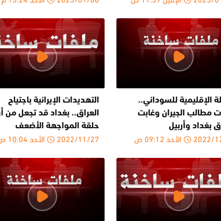
ة الإقليمية للسوداني..
التهديدات الإيرانية باجتياح
 مطالب الجيران وغابت
العراق.. بغداد قد تجعل من أر
 بغداد وأربيل
حلقة المواجهة الأضعف
20 الأحد 09:12 ص
2022/11/27 الأحد 10:04 ص