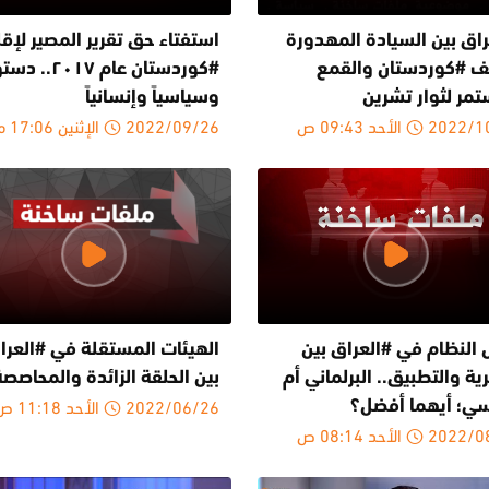
راق بين السيادة المهدورة
استفتاء حق تقرير المصير لإقل
 #كوردستان والقمع
#كوردستان عام ٢٠١٧..
تمر لثوار تشرين
وسياسياً وإنسانياً
20 الأحد 09:43 ص
2022/09/26 الإثنين 17:06 م
النظام في #العراق بين
الهيئات المستقلة في #العرا
ية والتطبيق.. البرلماني أم
بين الحلقة الزائدة والمحاصصة
2022/06/26 الأحد 11:18 ص
اسي؛ أيهما أفضل؟
20 الأحد 08:14 ص