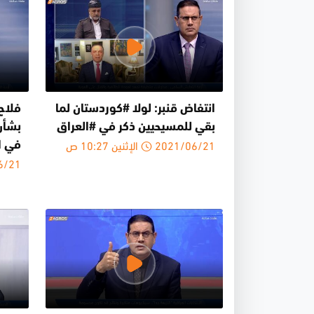
انتفاض قنبر: لولا #كوردستان لما
فلاح
بقي للمسيحيين ذكر في #العراق
بشأن
2021/06/21 الإثنين 10:27 ص
في ا
021/06/21