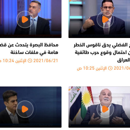
 الفضلي يدق ناقوس الخطر
محافظ البصرة يتحدث عن قضا
 احتمال وقوع حرب طائفية
هامة في ملفات ساخنة
2021/06/21 الإثنين 10:24 ص
لعراق
2 الإثنين 10:25 ص