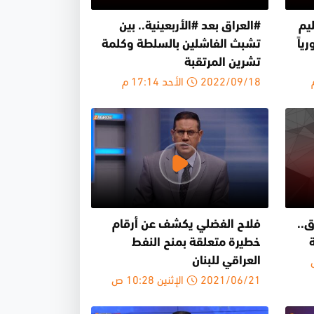
يم
#العراق بعد #الأربعينية.. بين
 دستورياً
تشبث الفاشلين بالسلطة وكلمة
تشرين المرتقبة
2022/09/18 الأحد 17:14 م
ق..
فلاح الفضلي يكشف عن أرقام
خطيرة متعلقة بمنح النفط
العراقي للبنان
2021/06/21 الإثنين 10:28 ص