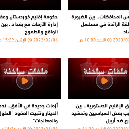
س المحافظات.. بين الضرورة
حكومة إقليم كوردستان وعق
لقة الزائدة في مسلسل
إدارة الأزمات مع بغداد.. بين
اد
الواقع والطموح
20 الأحد 10:00 ص
2023/02/06 الإثنين 15:29 م
 الإقليم الدستورية.. بين
أزمات جديدة في الأفق.. تده
يب بعض السياسيين وتحشيد
الدينار وتثبيت العقود "الحلول
ع ضد أربيل
والمعالجات"
2 الإثنين 11:39 ص
2023/01/08 الأحد 15:24 م