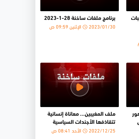
بات
برنامج ملفات ساخنة 28-1-2023
2023/01/30 الإثنين 09:59 ص
ور
ملف المغيبين... معاناة إنسانية
تتقاذفها الأجندات السياسية
2022/12/25 الأحد 08:41 ص