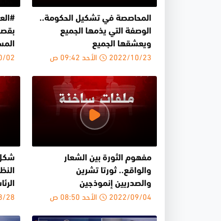
المحاصصة في تشكيل الحكومة..
#الع
الوصفة التي يذمها الجميع
بقصف
ويعشقها الجميع
المس
2022/10/23 الأحد 09:42 ص
22/10/02
مفهوم الثورة بين الشعار
شكل 
والواقع.. ثورتا تشرين
النظر
والصدريين إنموذجين
الرئ
2022/09/04 الأحد 08:50 ص
22/08/28