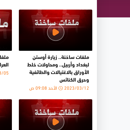
ملفات ساخنة.. زيارة أوستن
ملفا
لبغداد وأربيل.. ومحاولات خلط
العرا
23/03/05
الأوراق بالاغتيالات والطائفية
وحرق الكنائس
2023/03/12 الأحد 09:08 ص