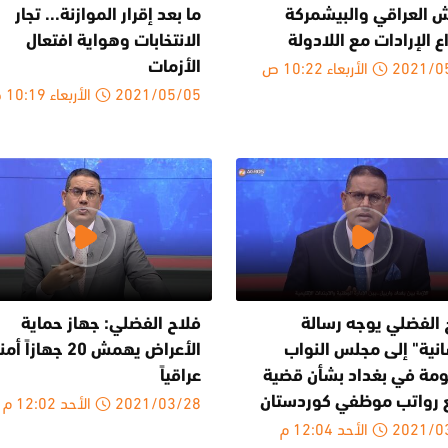
ش العراقي والبيشمركة
ما بعد إقرار الموازنة... تجار
 الإرادات مع اللادولة
الانتخابات وهواية افتعال
2 الأربعاء 10:22 ص
الأزمات
2021/05/05 الأربعاء 10:19 ص
 الفضلي يوجه رسالة
فلاح الفضلي: جهاز حماية
انية" إلى مجلس النواب
الأعراض يهمش 20 جهازاً أم
ومة في بغداد بشأن قضية
عراقياً
2021/03/28 الأحد 12:02 م
رواتب موظفي كوردستان
20 الأحد 12:04 م