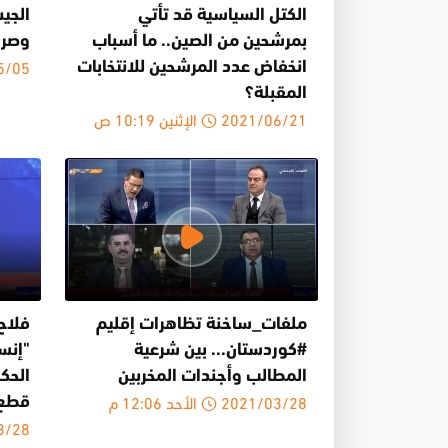
الكتل السياسية قد تأتي
الجي
بمرشحين من الصين.. ما أسباب
وصراع
021/05/05
انخفاض عدد المرشحين للانتخابات
المقبلة؟
2021/06/21 الإثنين 10:19 ص
ملفات_ساخنة تظاهرات إقليم
فلاح
#كوردستان... بين شرعية
"إنس
المطالب وأجندات المخربين
الحك
2021/03/28 الأحد 12:06 م
قطع 
21/03/28